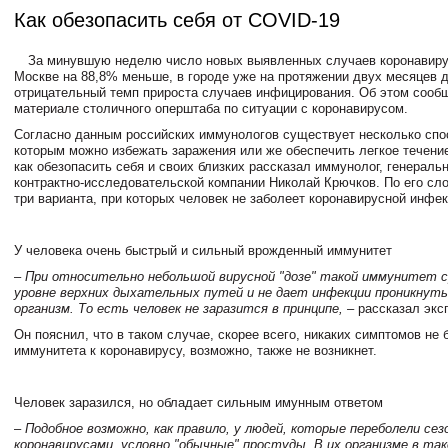
Как обезопасить себя от COVID-19
За минувшую неделю число новых выявленных случаев коронавиру
Москве на 88,8% меньше, в городе уже на протяжении двух месяцев 
отрицательный темп прироста случаев инфицирования. Об этом сооб
материале столичного оперштаба по ситуации с коронавирусом.
Согласно данным российских иммунологов существует несколько спо
которым можно избежать заражения или же обеспечить легкое течение
как обезопасить себя и своих близких рассказал иммунолог, генераль
контрактно-исследовательской компании Николай Крючков. По его сл
три варианта, при которых человек не заболеет коронавирусной инфек
У человека очень быстрый и сильный врожденный иммунитет
–
При относительно небольшой вирусной "дозе" такой иммунитет 
уровне верхних дыхательных путей и не дает инфекции проникнуть
организм. То есть человек не заразится в принципе, –
рассказал экс
Он пояснил, что в таком случае, скорее всего, никаких симптомов не б
иммунитета к коронавирусу, возможно, также не возникнет.
Человек заразился, но обладает сильным имунным ответом
–
Подобное возможно, как правило, у людей, которые переболели се
коронавирусами, условно "обычные" простуды. В их организме в та