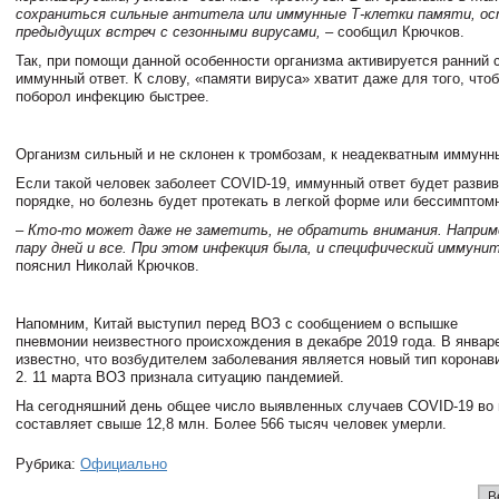
сохраниться сильные антитела или иммунные Т-клетки памяти, о
предыдущих встреч с сезонными вирусами,
– сообщил Крючков.
Так, при помощи данной особенности организма активируется ранний
иммунный ответ. К слову, «памяти вируса» хватит даже для того, что
поборол инфекцию быстрее.
Организм сильный и не склонен к тромбозам, к неадекватным иммун
Если такой человек заболеет COVID-19, иммунный ответ будет разви
порядке, но болезнь будет протекать в легкой форме или бессимптом
–
Кто-то может даже не заметить, не обратить внимания. Наприм
пару дней и все. При этом инфекция была, и специфический иммун
пояснил Николай Крючков.
Напомним, Китай выступил перед ВОЗ с сообщением о вспышке
пневмонии неизвестного происхождения в декабре 2019 года. В январе
известно, что возбудителем заболевания является новый тип корона
2. 11 марта ВОЗ признала ситуацию пандемией.
На сегодняшний день общее число выявленных случаев COVID-19 во
составляет свыше 12,8 млн. Более 566 тысяч человек умерли.
Рубрика:
Официально
В