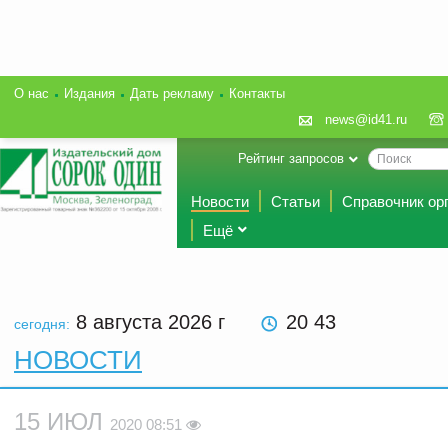
О нас
Издания
Дать рекламу
Контакты
news@id41.ru
Рейтинг запросов
Новости
Статьи
Справочник ор
Ещё
8 августа 2026
г
20 43
сегодня:
НОВОСТИ
15 ИЮЛ
2020 08:51