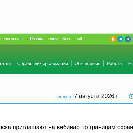
использования
Правила подачи объявлений
татьи
Справочник организаций
Объявления
Работа
Н
7 августа 2026
г
сегодня:
рска приглашают на вебинар по границам охра