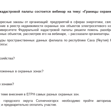
 кадастровой палаты состоится вебинар на тему: «Границы охран
ресные заказы от организаций: предприятий в сферах энергетики, связ
сение в реестр недвижимости охранных зон объектов электросетевого х
иверситете Федеральной кадастровой палаты решили помочь разобр
ных объектов, рассмотрев его на вебинаре, – рассказали организаторы.
туры пространственных данных филиала по республике Саха (Якутия) 
росы:
озяйства?
ложенных в охранных зонах?
и зонами?
о теме внесения в ЕГРН самых разных охранных зон.
 городского округа Солнечногорск необходимо пройти авториз
3
и предварительно оплатить участие.