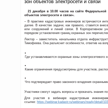
зон объектов электросети и связи
21 декабря в 10.00 часов на сайте Федеральной
объектов электросети и связи».
– В практике кадастровых инженеров встречаются инте
далее. В качестве задачи, как правило, ставится вне
или сооружений и линий связи. В Корпоративном ун
порядком установления границ охранных зон перечислен
Лектор – заместитель начальника отдела инфраструк
Тимофеева. Она разъяснит особенности, ответив на воп
Где устанавливаются охранные зоны электросетевого х
Какие ограничения предусмотрены для участков, распо
Что подтверждает право законного владения охранным
Участники смогут задать вопросы и прокачать знания п
Для участия в вебинаре кадастровым инженерам
ссылке:
https://webinar.kadastr.ru/webinars/ready/detail/10