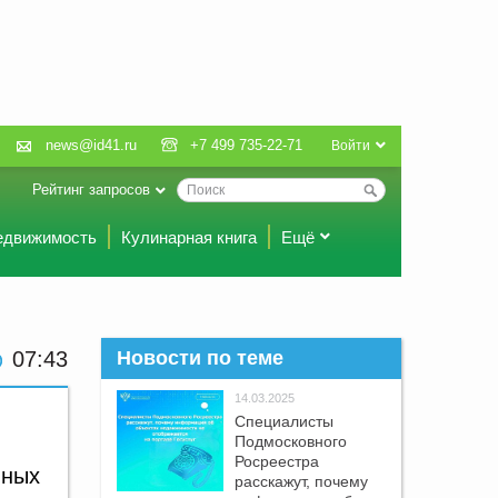
news@id41.ru
+7 499 735-22-71
Войти
Рейтинг запросов
едвижимость
Кулинарная книга
Ещё
07:43
Новости по теме
14.03.2025
Специалисты
Подмосковного
Росреестра
нных
расскажут, почему