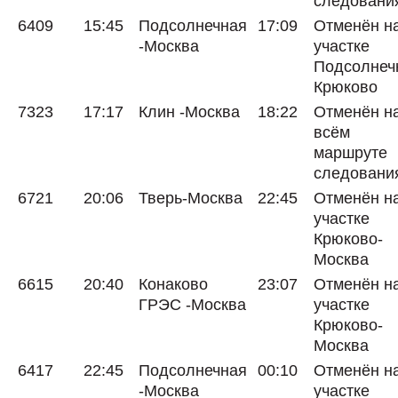
следовани
6409
15:45
Подсолнечная
17:09
Отменён н
-Москва
участке
Подсолнеч
Крюково
7323
17:17
Клин -Москва
18:22
Отменён н
всём
маршруте
следовани
6721
20:06
Тверь-Москва
22:45
Отменён н
участке
Крюково-
Москва
6615
20:40
Конаково
23:07
Отменён н
ГРЭС -Москва
участке
Крюково-
Москва
6417
22:45
Подсолнечная
00:10
Отменён н
-Москва
участке