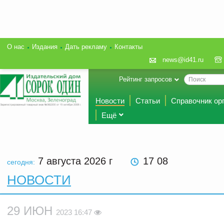
О нас
Издания
Дать рекламу
Контакты
news@id41.ru
Рейтинг запросов
Новости
Статьи
Справочник ор
Ещё
7 августа 2026
г
17:08
сегодня:
НОВОСТИ
29 ИЮН
2023 16:47