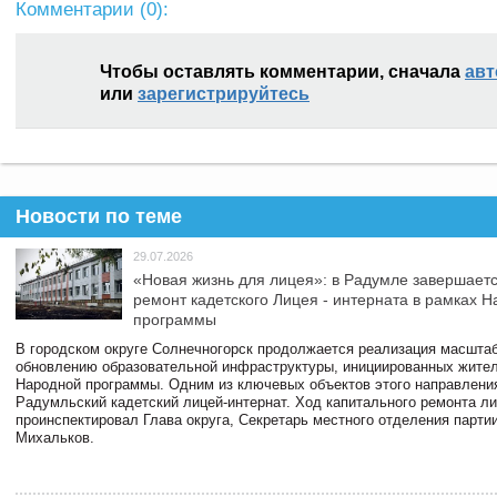
Комментарии (
0
):
Чтобы оставлять комментарии, сначала
авт
или
зарегистрируйтесь
Новости по теме
29.07.2026
«Новая жизнь для лицея»: в Радумле завершает
ремонт кадетского Лицея - интерната в рамках 
программы
В городском округе Солнечногорск продолжается реализация масштаб
обновлению образовательной инфраструктуры, инициированных жите
Народной программы. Одним из ключевых объектов этого направлени
Радумльский кадетский лицей-интернат. Ход капитального ремонта л
проинспектировал Глава округа, Секретарь местного отделения парти
Михальков.