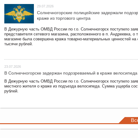
29.07.2026
Солнечногорские полицейские задержали подоз
краже из торгового центра
В Дежурную часть ОМВД России по г.о. Солнечногорск поступило зая
представителя сетевого магазина, расположенного в п. Андреевка, о т
магазине была совершена кража товарно-материальных ценностей на
тысячи рублей.
23.07.2026
В Солнечногорске задержан подозреваемый в краже велосипеда
В Дежурную часть ОМВД России по г.о. Солнечногорск поступило зая
местного жителя о краже из подъезда велосипеда. Сумма ущерба сос
рублей.
Вс