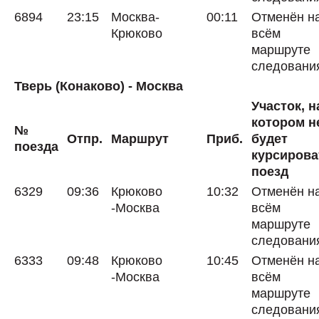
6894
23:15
Москва-
00:11
Отменён н
Крюково
всём
маршруте
следовани
Тверь (Конаково) - Москва
Участок, н
котором н
№
Отпр.
Маршрут
Приб.
будет
поезда
курсирова
поезд
6329
09:36
Крюково
10:32
Отменён н
-Москва
всём
маршруте
следовани
6333
09:48
Крюково
10:45
Отменён н
-Москва
всём
маршруте
следовани