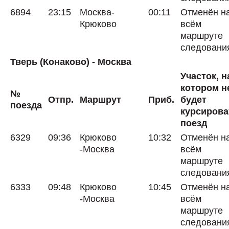
6894
23:15
Москва-
00:11
Отменён н
Крюково
всём
маршруте
следовани
Тверь (Конаково) - Москва
Участок, н
котором н
№
Отпр.
Маршрут
Приб.
будет
поезда
курсирова
поезд
6329
09:36
Крюково
10:32
Отменён н
-Москва
всём
маршруте
следовани
6333
09:48
Крюково
10:45
Отменён н
-Москва
всём
маршруте
следовани