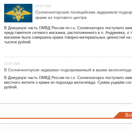
29.07.2026
Солнечногорские полицейские задержали подоз
краже из торгового центра
В Дежурную часть ОМВД России по г.о. Солнечногорск поступило зая
представителя сетевого магазина, расположенного в п. Андреевка, о т
магазине была совершена кража товарно-материальных ценностей на
тысячи рублей.
23.07.2026
В Солнечногорске задержан подозреваемый в краже велосипеда
В Дежурную часть ОМВД России по г.о. Солнечногорск поступило зая
местного жителя о краже из подъезда велосипеда. Сумма ущерба сос
рублей.
Вс