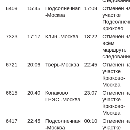
следовани
6409
15:45
Подсолнечная
17:09
Отменён н
-Москва
участке
Подсолнеч
Крюково
7323
17:17
Клин -Москва
18:22
Отменён н
всём
маршруте
следовани
6721
20:06
Тверь-Москва
22:45
Отменён н
участке
Крюково-
Москва
6615
20:40
Конаково
23:07
Отменён н
ГРЭС -Москва
участке
Крюково-
Москва
6417
22:45
Подсолнечная
00:10
Отменён н
-Москва
участке