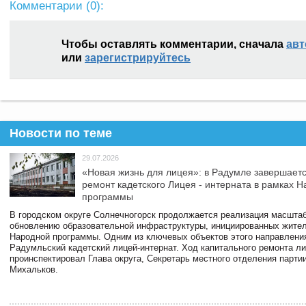
Комментарии (
0
):
Чтобы оставлять комментарии, сначала
авт
или
зарегистрируйтесь
Новости по теме
29.07.2026
«Новая жизнь для лицея»: в Радумле завершает
ремонт кадетского Лицея - интерната в рамках 
программы
В городском округе Солнечногорск продолжается реализация масштаб
обновлению образовательной инфраструктуры, инициированных жите
Народной программы. Одним из ключевых объектов этого направлени
Радумльский кадетский лицей-интернат. Ход капитального ремонта л
проинспектировал Глава округа, Секретарь местного отделения парти
Михальков.