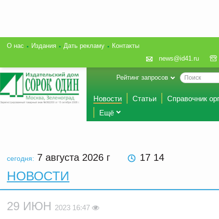
О нас
Издания
Дать рекламу
Контакты
news@id41.ru
Рейтинг запросов
Новости
Статьи
Справочник ор
Ещё
7 августа 2026
г
17 14
сегодня:
НОВОСТИ
29 ИЮН
2023 16:47