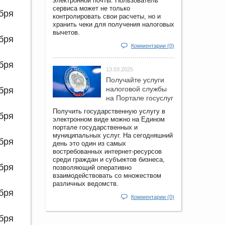
электронной почты. Пользователь
сервиса может не только
ября
контролировать свои расчеты, но и
хранить чеки для получения налоговых
вычетов.
ября
Комментарии (0)
ября
13.03.2025
Получайте услуги
налоговой службы
ября
на Портале госyслуг
Получить государственную услугу в
ября
электронном виде можно на Едином
портале государственных и
муниципальных услуг. На сегодняшний
ября
день это один из самых
востребованных интернет-ресурсов
среди граждан и субъектов бизнеса,
ября
позволяющий оперативно
взаимодействовать со множеством
различных ведомств.
ября
Комментарии (0)
ября