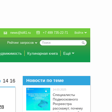
news@id41.ru
+7 499 735-22-71
Войти
Рейтинг запросов
едвижимость
Кулинарная книга
Ещё
14:16
Новости по теме
14.03.2025
Специалисты
Подмосковного
Росреестра
28
расскажут, почему