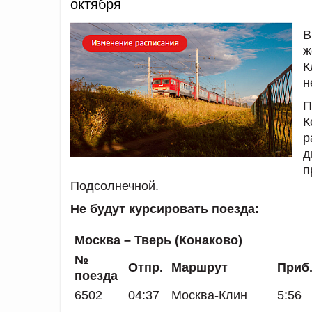
октября
В
ж
К
н
П
К
р
д
п
Подсолнечной.
Не будут курсировать поезда:
Москва – Тверь (Конаково)
№
Отпр.
Маршрут
Приб
поезда
6502
04:37
Москва-Клин
5:56