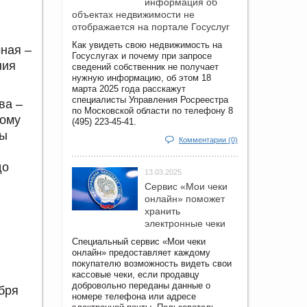
информация об
объектах недвижимости не
отображается на портале Госуслуг
Как увидеть свою недвижимость на
ная –
Госуслугах и почему при запросе
ния
сведений собственник не получает
нужную информацию, об этом 18
марта 2025 года расскажут
специалисты Управления Росреестра
ва –
по Московской области по телефону 8
ному
(495) 223-45-41.
лы
Комментарии (0)
до
13.03.2025
Сервис «Мои чеки
онлайн» поможет
хранить
электронные чеки
Специальный сервис «Мои чеки
онлайн» предоставляет каждому
покупателю возможность видеть свои
кассовые чеки, если продавцу
добровольно переданы данные о
ября
номере телефона или адресе