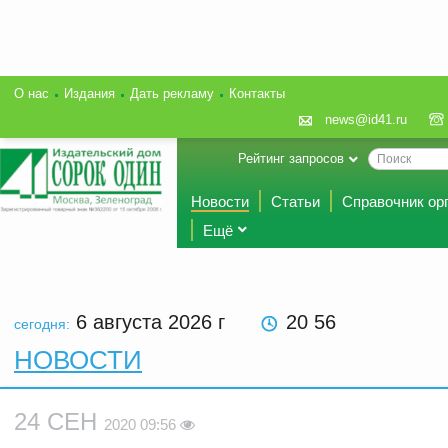
О нас
Издания
Дать рекламу
Контакты
news@id41.ru
Рейтинг запросов
Новости
Статьи
Справочник ор
Ещё
6 августа 2026
г
20:56
сегодня:
НОВОСТИ
24 СЕН
2020 09:56