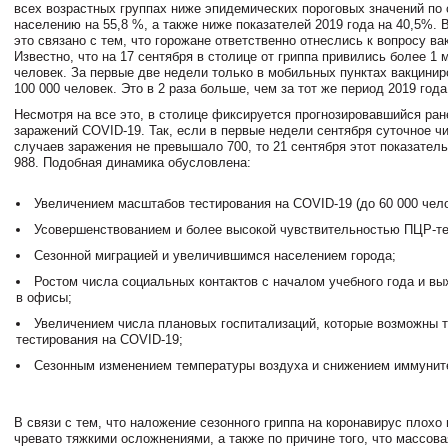
всех возрастных группах ниже эпидемических пороговых значений по
населению на 55,8 %, а также ниже показателей 2019 года на 40,5%. 
это связано с тем, что горожане ответственно отнеслись к вопросу ва
Известно, что на 17 сентября в столице от гриппа привились более 1
человек. За первые две недели только в мобильных пунктах вакцини
100 000 человек. Это в 2 раза больше, чем за тот же период 2019 года
Несмотря на все это, в столице фиксируется прогнозировавшийся ран
заражений COVID-19. Так, если в первые недели сентября суточное ч
случаев заражения не превышало 700, то 21 сентября этот показател
988. Подобная динамика обусловлена:
Увеличением масштабов тестирования на COVID-19 (до 60 000 чело
Усовершенствованием и более высокой чувствительностью ПЦР-те
Сезонной миграцией и увеличившимся населением города;
Ростом числа социальных контактов с началом учебного года и в
в офисы;
Увеличением числа плановых госпитализаций, которые возможны 
тестирования на COVID-19;
Сезонным изменением температуры воздуха и снижением иммунит
В связи с тем, что наложение сезонного гриппа на коронавирус плохо 
чревато тяжкими осложнениями, а также по причине того, что массов