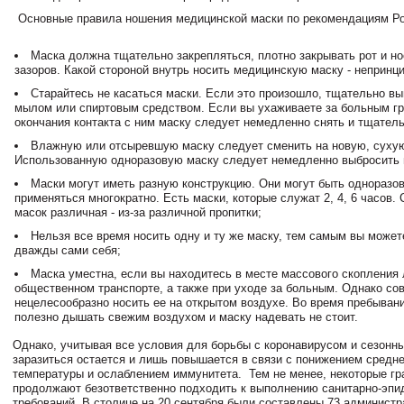
Основные правила ношения медицинской маски по рекомендациям Ро
Маска должна тщательно закрепляться, плотно закрывать рот и но
зазоров. Какой стороной внутрь носить медицинскую маску - непринц
Старайтесь не касаться маски. Если это произошло, тщательно вы
мылом или спиртовым средством. Если вы ухаживаете за больным гр
окончания контакта с ним маску следует немедленно снять и тщател
Влажную или отсыревшую маску следует сменить на новую, суху
Использованную одноразовую маску следует немедленно выбросить 
Маски могут иметь разную конструкцию. Они могут быть одноразо
применяться многократно. Есть маски, которые служат 2, 4, 6 часов.
масок различная - из-за различной пропитки;
Нельзя все время носить одну и ту же маску, тем самым вы може
дважды сами себя;
Маска уместна, если вы находитесь в месте массового скопления 
общественном транспорте, а также при уходе за больным. Однако со
нецелесообразно носить ее на открытом воздухе. Во время пребыван
полезно дышать свежим воздухом и маску надевать не стоит.
Однако, учитывая все условия для борьбы с коронавирусом и сезонны
заразиться остается и лишь повышается в связи с понижением средн
температуры и ослаблением иммунитета. Тем не менее, некоторые г
продолжают безответственно подходить к выполнению санитарно-эпи
требований. В столице на 20 сентября были составлены 73 админист