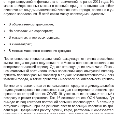
от коронавирусной инфекции станет возможной не ранее 2021 года. И
масок в общественных местах в осенний период становится важнейш
обеспечения эпидемиологической безопасности города, особенно с уч
случаев заболевания. В этой связи маску необходимо надевать:
В общественном транспорте;
На вокзалах и в аэропортах;
В магазинах и торговых центрах;
В кинотеатрах;
В местах массового скопления граждан.
Постепенное смягчение ограничений, вакцинация от гриппа и возобно
жизни города создают ощущение, что Москва полностью прошла опа
эпидемиологический период. Однако это ощущение обманчиво. Пока 
незначительный рост числа новых заражений коронавирусной инфекц
принять лавинообразный характер в случае безответственности и ле
жителей города, а также привести к массовой заболеваемости гриппо
Во многих странах отказ от использования средств индивидуальной 
недисциплинированное отношение граждан к эпидемиологическим тр
привели ко «второй волне» COVID-19, ужесточению ограничительный 
возврату в режим карантина. Так, 16 сентября генсек ООН Антониу Гу
выходе из-под контроля повторной вспышки коронавируса. В связи с
ситуацией Израиль принял решение ввести всеобщий карантин на три 
сентября. Прекращают работу офисы, кафе, рестораны и образовате