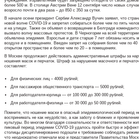
учреждения. Израильтянам будет запрещено отходить от своих домов
более 500 м. В столице Австрии Вене 12 сентября число новых случа
возросло почти в два раза – до 850 с 350 за сутки.
В начале осени президент Сербии Александр Вучич заявил, что страна
новой волне COVID-19 и запретил собираться более чем по пять чел
и на улицах. Также он объявил о возвращении в Белграде комендантск
вызвало волну массовых протестов. В Черногории на всей территории
объявлена эпидемия. Взрослые и дети старше 7 лет обязаны носить 
воздухе и в помещениях. Введен запрет на собрания более чем по 40
открытом пространстве и более чем по 20 – в помещениях.
В Москве продолжают действовать административные штрафы за на
ношения масок и перчаток. Штраф за нарушение масочного и перчато
составляет:
Для физических лиц – 4000 рублей;
Для пассажиров общественного транспорта — 5000 рублей;
Для работодателя-юрлица — от 100 000 до 300 000 рублей;
Для работодателя-физлица — от 30 000 до 50 000 рублей.
Помните, что ношение маски в опасный эпидемиологический период 
воспринимать не как неудобство, а как заботу о ближних и проявление
культуры. Во многом благодаря сознательности и ответственности жи
пиковый период эпидемии COVID-19 удалось пройти быстро и эффект
столицы дисциплинированно подошли к требованию соблюдать режим
что неоднократно отмечали мэр и представители Правительства Мос