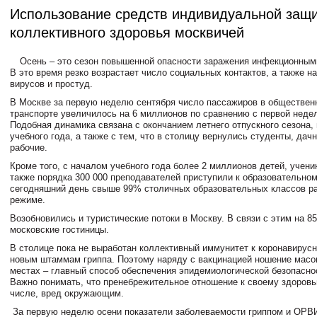
Использование средств индивидуальной защи
коллективного здоровья москвичей
Осень – это сезон повышенной опасности заражения инфекционным
В это время резко возрастает число социальных контактов, а также н
вирусов и простуд.
В Москве за первую неделю сентября число пассажиров в обществен
транспорте увеличилось на 6 миллионов по сравнению с первой недел
Подобная динамика связана с окончанием летнего отпускного сезона,
учебного года, а также с тем, что в столицу вернулись студенты, дач
рабочие.
Кроме того, с началом учебного года более 2 миллионов детей, ученик
также порядка 300 000 преподавателей приступили к образовательном
сегодняшний день свыше 99% столичных образовательных классов р
режиме.
Возобновились и туристические потоки в Москву. В связи с этим на 
московские гостиницы.
В столице пока не выработан коллективный иммунитет к коронавирус
новым штаммам гриппа. Поэтому наряду с вакцинацией ношение масо
местах – главный способ обеспечения эпидемиологической безопасно
Важно понимать, что пренебрежительное отношение к своему здоровь
числе, вред окружающим.
За первую неделю осени показатели заболеваемости гриппом и ОРВИ