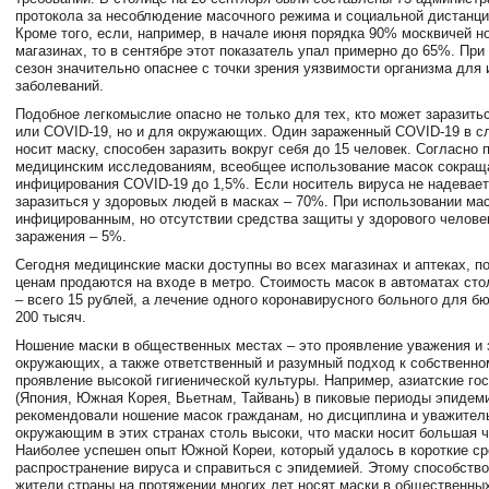
протокола за несоблюдение масочного режима и социальной дистанци
Кроме того, если, например, в начале июня порядка 90% москвичей н
магазинах, то в сентябре этот показатель упал примерно до 65%. При
сезон значительно опаснее с точки зрения уязвимости организма для
заболеваний.
Подобное легкомыслие опасно не только для тех, кто может заразит
или COVID-19, но и для окружающих. Один зараженный COVID-19 в сл
носит маску, способен заразить вокруг себя до 15 человек. Согласно
медицинским исследованиям, всеобщее использование масок сокращ
инфицирования COVID-19 до 1,5%. Если носитель вируса не надевает
заразиться у здоровых людей в масках – 70%. При использовании ма
инфицированным, но отсутствии средства защиты у здорового челове
заражения – 5%.
Сегодня медицинские маски доступны во всех магазинах и аптеках, 
ценам продаются на входе в метро. Стоимость масок в автоматах ст
– всего 15 рублей, а лечение одного коронавирусного больного для 
200 тысяч.
Ношение маски в общественных местах – это проявление уважения и 
окружающих, а также ответственный и разумный подход к собственно
проявление высокой гигиенической культуры. Например, азиатские го
(Япония, Южная Корея, Вьетнам, Тайвань) в пиковые периоды эпидем
рекомендовали ношение масок гражданам, но дисциплина и уважител
окружающим в этих странах столь высоки, что маски носит большая ч
Наиболее успешен опыт Южной Кореи, который удалось в короткие ср
распространение вируса и справиться с эпидемией. Этому способство
жители страны на протяжении многих лет носят маски в общественны