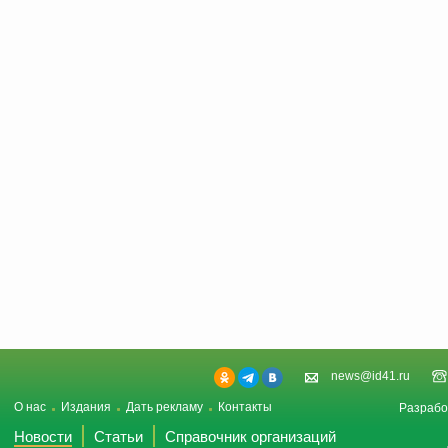
news@id41.ru
О нас
Издания
Дать рекламу
Контакты
Разрабо
Новости
Статьи
Справочник организаций