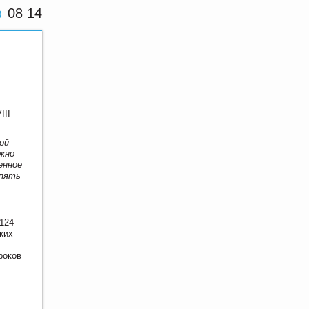
08 14
III
ой
ажно
енное
 пять
 124
ких
роков