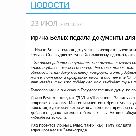
НОВОСТИ
23 ИЮЛ
2021 15:28
Ирина Белых подала документы для
Ирина Белых подала документы в избирательную ком
созыва. Она выдвигается по Ховринскому одномандатно
– За время работы депутатом мне вместе с моими е
власти удалось многое сделать для того, чтобы наш
обеспечить каждому москвичу комфорт, а это удобны
жилье, понятная и прозрачная работа системы ЖКХ. Х
лет назад и тех, кто поддержал мою кандидатуру на 
Голосование на выборах в Государственную думу, по по
Ирина Белых – депутат ГД VI и VII созывов. За пять ле
поправки к законам. Многие инициативы Ирины Белых уж
проектов, куратором которых она является, присвоен ст
добавляет дополнительные баллы к ЕГЭ. Активно обсу
кибербезопасности.
Ряд проектов Ирины Белых, таких, как «Путь солдата»
апробировался в Зеленограде.