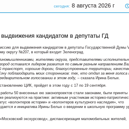
8 августа 2026
г
сегодня:
 выдвижения кандидатом в депутаты ГД
иссию для выдвижения кандидатом в депутаты Государственной Думы V
му округу №207, в который входит Зеленоград.
диномышленниками, жителями округа, представителями исполнительн
 город оставался лидером развития по самым разным направлениям.В
й транспорт, хорошие дороги, благоустроенные территории, качеств
очу поблагодарить моих сторонников: тех, кто отдал за меня голоса
предварительном голосовании в этом году,
– сказала Ирина Белых.
становлению ЦИК, пройдет в этом году с 17 по 19 сентября.
т работы 50 внесенных ею законопроектов стали законами, были приняты
е реализуются на практике: активным участникам историко-патриотичес
атус «волонтеров истории» и «волонтеров культурного наследия», что
ждается и инициатива Ирины Белых о введении в школьную программу у
, «Московский экскурсовод», диспансеризация маломобильных жителей,