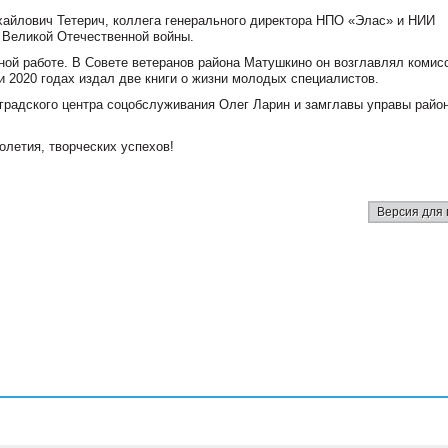
хайлович Тетерич, коллега генерального директора НПО «Элас» и НИИ
 Великой Отечественной войны.
ой работе. В Совете ветеранов района Матушкино он возглавлял комис
 2020 годах издал две книги о жизни молодых специалистов.
градского центра соцобслуживания Олег Ларин и замглавы управы райо
летия, творческих успехов!
Версия для 