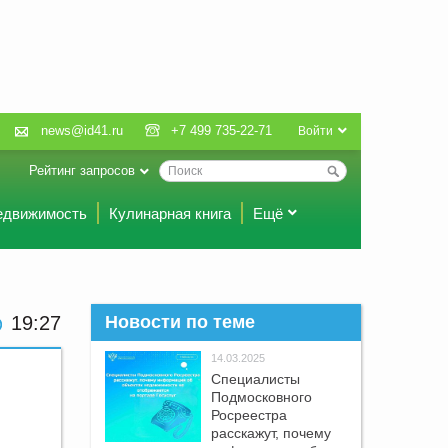
news@id41.ru
+7 499 735-22-71
Войти
Рейтинг запросов
едвижимость
Кулинарная книга
Ещё
19 27
Новости по теме
14.03.2025
Специалисты
Подмосковного
Росреестра
расскажут, почему