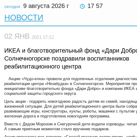
9 августа 2026
г
17 57
сегодня:
НОВОСТИ
02 ЯНВ
2021 17:12
ИКЕА и благотворительный фонд «Дари Добро
Солнечногорске поздравили воспитанников
реабилитационного центра
Акцию «Чудо-елка» провели для подопечных отделения диагностик
реабилитации центра «Незабудка» в Солнечногорске. Мероприятие пр
инициативе благотворительно фонда «Дари Добро» и компании ИКЕА 
социальной защиты городского округа.
Цель акции - подарить новогоднюю радость детям из семей, находящ
жизненной ситуации. Для детей реабилитационного центра были собра
развивающие игры, конструкторы, куклы, роботы, машинки с пультом 
железная дорога и подготовлена новогодняя программа.
Вместе с Дедом Морозом и Снегурочкой дети водили хороводы, читали
А самым приятным моментом стало вручение подарков.
Акция проходила под девизом: «Сделай праздник детям ярким - чтоб