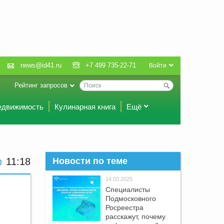
news@id41.ru
+7 499 735-22-71
Войти
Рейтинг запросов
едвижимость
Кулинарная книга
Ещё
11 18
Новости по теме
14.03.2025
Специалисты
Подмосковного
Росреестра
расскажут, почему