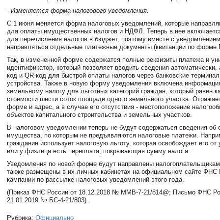
-
Изменяется форма налогового уведомления.
С 1 июня меняется форма налоговых уведомлений, которые направл
для оплаты имущественных налогов и НДФЛ. Теперь в нее включает
для перечисления налогов в бюджет, поэтому вместе с уведомлением
направляться отдельные платежные документы (квитанции по форме 
Так, в измененной форме содержатся полные реквизиты платежа и ун
идентификатор, который позволяет вводить сведения автоматически, 
код и QR-код для быстрой оплаты налогов через банковские термина
устройства. Также в новую форму уведомления включена информация
земельному налогу для льготных категорий граждан, который равен к
стоимости шести соток площади одного земельного участка. Отражае
форме и адрес, а в случае его отсутствия - местоположение налогоо
объектов капитального строительства и земельных участков.
В налоговом уведомлении теперь не будут содержаться сведения об 
имущества, по которым не предъявляются налоговые платежи. Напри
гражданин использует налоговую льготу, которая освобождает его от 
или у физлица есть переплата, покрывающая сумму налога.
Уведомления по новой форме будут направлены налогоплательщикам 
также размещены в их личных кабинетах на официальном сайте ФНС 
кампании по рассылке налоговых уведомлений этого года.
(Приказ ФНС России от 18.12.2018 № ММВ-7-21/814@; Письмо ФНС Ро
21.01.2019 № БС-4-21/803).
Рубрика:
Официально