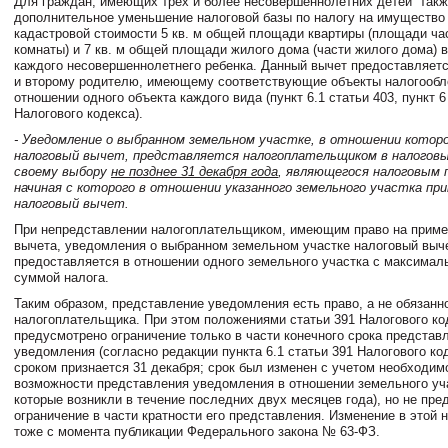
Для граждан, имеющих трех и более несовершеннолетних детей
такж
дополнительное уменьшение налоговой базы по налогу на имущество
кадастровой стоимости 5 кв. м общей площади квартиры (площади ча
комнаты) и 7 кв. м общей площади жилого дома (части жилого дома) в
каждого несовершеннолетнего ребенка. Данный вычет предоставляется
и второму родителю, имеющему соответствующие объекты налогообл
отношении одного объекта каждого вида (пункт 6.1 статьи 403, пункт 6
Налогового кодекса).
- Уведомление о выбранном земельном участке, в отношении котор
налоговый вычет, представляется налогоплательщиком в налоговы
своему выбору
не позднее 31 декабря года
, являющегося налоговым 
начиная с которого в отношении указанного земельного участка пр
налоговый вычет.
При непредставлении налогоплательщиком, имеющим право на приме
вычета, уведомления о выбранном земельном участке налоговый выч
предоставляется в отношении одного земельного участка с максимал
суммой налога.
Таким образом, представление уведомления есть право, а не обязанн
налогоплательщика. При этом положениями статьи 391 Налогового ко
предусмотрено ограничение только в части конечного срока представ
уведомления (согласно редакции пункта 6.1 статьи 391 Налогового к
сроком признается 31 декабря; срок был изменен с учетом необходим
возможности представления уведомления в отношении земельного уча
которые возникли в течение последних двух месяцев года), но не пр
ограничение в части кратности его представления. Изменение в этой 
тоже с момента публикации Федерального закона № 63-ФЗ.