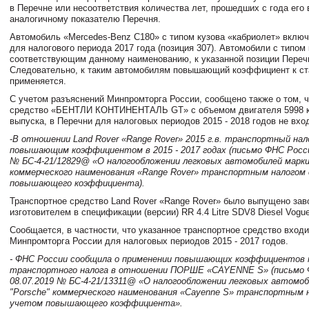
в Перечне или несоответствия количества лет, прошедших с года его 
аналогичному показателю Перечня.
Автомобиль «Mercedes-Benz C180» с типом кузова «кабриолет» включ
для налогового периода 2017 года (позиция 307). Автомобили с типом 
соответствующим данному наименованию, к указанной позиции Перечн
Следовательно, к таким автомобилям повышающий коэффициент к ста
применяется.
С учетом разъяснений Минпромторга России, сообщено также о том, ч
средство «БЕНТЛИ КОНТИНЕНТАЛЬ GT» с объемом двигателя 5998 ку
выпуска, в Перечни для налоговых периодов 2015 - 2018 годов не вход
-
В отношении Land Rover «Range Rover» 2015 г.в. транспортный нал
повышающим коэффициентом в 2015 - 2017 годах (письмо ФНС Росси
№ БС-4-21/12829@ «О налогообложении легковых автомобилей марки
коммерческого наименования «Range Rover» транспортным налогом
повышающего коэффициента).
Транспортное средство Land Rover «Range Rover» было выпущено зав
изготовителем в спецификации (версии) RR 4.4 Litre SDV8 Diesel Vogue
Сообщается, в частности, что указанное транспортное средство входи
Минпромторга России для налоговых периодов 2015 - 2017 годов.
- ФНС России сообщила о применении повышающих коэффициентов 
транспортного налога в отношении ПОРШЕ «CAYENNE S» (письмо 
08.07.2019 № БС-4-21/13311@ «О налогообложении легковых автомоб
"Porsche" коммерческого наименования «Cayenne S» транспортным 
учетом повышающего коэффициента».