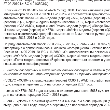
27.02.2019 № БС-4-21/3503@).
В письме от 19.04.2019 № БС-4-21/7552@
ФНС России направила раз
Минпромторга от 27.03.2019 № ПГ-20-2269 о соответствии транспортн
автомобилей: марки «Audi» модели (версии) «A6», модели (версии) «
(версии) «Q7», марки «Jaguar» модели (версии) «XF», марки «Merced
(версии) «G63 AMG», марки «Land Rover» модели (версии) «Range Rov
«Lexus» модели (версии) «LX570», марки «Infiniti» модели (версии) «
легковых автомобилей средней стоимостью от 3 миллионов рублей д
периодов 2017, 2018 и 2019 годов.
По ряду автомобилей марок «VOLVO», «Lexus», «Ford» и «БЕНТЛИ» п
информация о применении повышающего коэффициента к ставке нало
России от 14.05.2019
№ БС-4-11/8880
«О налогообложении легковых 
марки «VOLVO» модели (версии) «XC90», марки «Lexus» модели (верс
марки «Ford» модели (версии) «Explorer» транспортным налогом с уче
повышающего коэффициента»).
С учетом паспортных и технических данных сообщено о наличии (
конкретных моделей транспортных средств в Перечнях Минпромто
- VOLVO «XC90» в спецификации (версии) XC90 T5 AWD Inscription вы
году, входит в перечень для налогового периода 2017 года;
- Lexus «LX570» 2016 года выпуска с объемом двигателя 5663 куб. см
для налоговых периодов 2017 и 2018 годов;
- Ford «Explorer» с объемом двигателя 3 496 куб. см в спецификации (в
выпущено в 2017 году, входит в перечни для налоговых периодов 2017