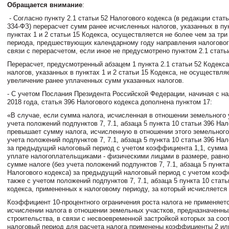
Обращается внимание
:
- Согласно пункту 2.1 статьи 52 Налогового кодекса (в редакции стат
334-ФЗ) перерасчет сумм ранее исчисленных налогов, указанных в пун
пунктах 1 и 2 статьи 15 Кодекса, осуществляется не более чем за тр
периода, предшествующих календарному году направления налоговог
связи с перерасчетом, если иное не предусмотрено пунктом 2.1 стать
Перерасчет, предусмотренный абзацем 1 пункта 2.1 статьи 52 Кодекса
налогов, указанных в пунктах 1 и 2 статьи 15 Кодекса, не осуществля
увеличение ранее уплаченных сумм указанных налогов.
- С учетом Послания Президента Российской Федерации, начиная с на
2018 года, статья 396 Налогового кодекса дополнена пунктом 17:
«В случае, если сумма налога, исчисленная в отношении земельного 
учета положений подпунктов 7, 7.1, абзаца 5 пункта 10 статьи 396 Нал
превышает сумму налога, исчисленную в отношении этого земельного 
учета положений подпунктов 7, 7.1, абзаца 5 пункта 10 статьи 396 Нал
за предыдущий налоговый период с учетом коэффициента 1,1, сумма
уплате налогоплательщиками - физическими лицами в размере, равн
сумме налоге (без учета положений подпунктов 7, 7.1, абзаца 5 пункта
Налогового кодекса) за предыдущий налоговый период с учетом коэф
также с учетом положений подпунктов 7, 7.1, абзаца 5 пункта 10 стат
кодекса, примененных к налоговому периоду, за который исчисляется
Коэффициент 10-процентного ограничения роста налога не применяет
исчислении налога в отношении земельных участков, предназначенн
строительства, в связи с несвоевременной застройкой которых за со
налоговый период для расчета налога применены коэффициенты 2 или