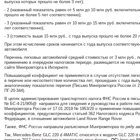
выпуска которых прошло не более 3 лет);
- 2 (названный показатель равен от 5 млн до 10 млн руб. включительн
прошло не более 5 лет соответственно);
- 3 (указанный показатель равен от 10 млн до 15 млн руб. включитель
лет соответственно);
- 3 (стоимость выше 15 млн руб., с года выпуска прошло не более 20 л
При этом исчисление сроков начинается с года выпуска соответствую
автомобиля.
Перечень легковых автомобилей средней стоимостью от 3 млн руб.,
применению в очередном налоговом периоде, размещается не позднее
сайте Минпромторга в Интернете.
Повышающий коэффициент не применяется в случае отсутствия легк
в перечне или несоответствия количества лет, прошедших с года выпу
аналогичному показателю перечня (Письмо Минпромторга России от 2
ПГ-20-344).
В целях администрирования транспортного налога ФНС России в письм
№ БС-4-21/905@
направила для сведения и руководства в работе пи
Минпромторга России от 17.01.2019 № 1953/20 о применении повыша
коэффициентов, предусмотренных статьей 362 Налогового кодекса Р
Федерации, в отношении автомобиля Land Rover Range Rover.
Также, ФНС России направила разъяснения Минпромторга по ряду а
Так, Mercedes-Benz GLC 220 d 4MATIC относится к модели GLC 220 d
перечню 2017 года (отличие в последних двух буквах -
ОС
) (письмо Ф