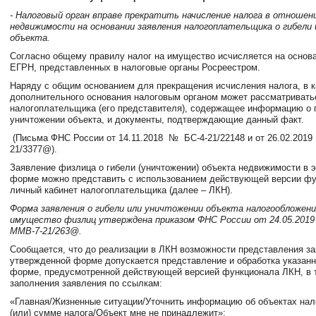
- Налоговый орган вправе прекратить начисление налога в отношен
недвижимости на основании заявления налогоплательщика о гибели
объекта.
Согласно общему правилу налог на имущество исчисляется на основа
ЕГРН, представленных в налоговые органы Росреестром.
Наряду с общим основанием для прекращения исчисления налога, в к
дополнительного основания налоговым органом может рассматривать
налогоплательщика (его представителя), содержащее информацию о 
уничтожении объекта, и документы, подтверждающие данный факт.
(Письма ФНС России от 14.11.2018
№
БС-4-21/22148 и от 26.02.2019
21/3377@).
Заявление физлица о гибели (уничтожении) объекта недвижимости в 
форме можно представить с использованием действующей версии ф
личный кабинет налогоплательщика (далее – ЛКН).
Форма заявления о гибели или уничтожении объекта налогообложения
имущество физлиц утверждена приказом ФНС России от 24.05.2019
ММВ-7-21/263@.
Сообщается, что до реализации в ЛКН возможности представления за
утвержденной форме допускается представление и обработка указанн
форме, предусмотренной действующей версией функционала ЛКН, в т
заполнения заявления по ссылкам:
«Главная/Жизненные ситуации/Уточнить информацию об объектах нал
(или) сумме налога/Объект мне не принадлежит»;