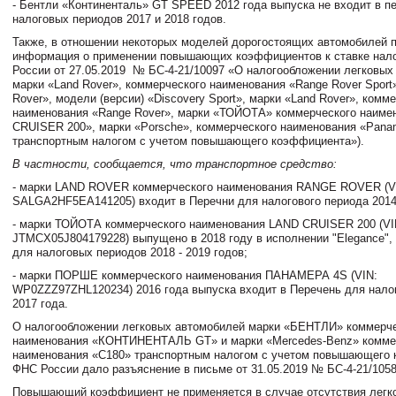
- Бентли «Континенталь» GТ SРЕЕD 2012 года выпуска не входит в п
налоговых периодов 2017 и 2018 годов.
Также, в отношении некоторых моделей дорогостоящих автомобилей 
информация о применении повышающих коэффициентов к ставке нал
России от 27.05.2019
№ БС-4-21/10097 «О налогообложении легковых
марки «Land Rover», коммерческого наименования «Range Rover Sport
Rover», модели (версии) «Discovery Sport», марки «Land Rover», комм
наименования «Range Rover», марки «ТОЙОТА» коммерческого наиме
CRUISER 200», марки «Porsche», коммерческого наименования «Pana
транспортным налогом с учетом повышающего коэффициента»).
В частности, сообщается, что транспортное средство:
- марки LAND ROVER коммерческого наименования RANGE ROVER (V
SALGA2HF5EA141205) входит в Перечни для налогового периода 2014 
- марки ТОЙОТА коммерческого наименования LAND CRUISER 200 (VI
JTMCX05J804179228) выпущено в 2018 году в исполнении "Elegance",
для налоговых периодов 2018 - 2019 годов;
- марки ПОРШЕ коммерческого наименования ПАНАМЕРА 4S (VIN:
WP0ZZZ97ZHL120234) 2016 года выпуска входит в Перечень для нало
2017 года.
О налогообложении легковых автомобилей марки «БЕНТЛИ» коммерче
наименования «КОНТИНЕНТАЛЬ GT» и марки «Mercedes-Benz» комме
наименования «C180» транспортным налогом с учетом повышающего
ФНС России дало разъяснение в письме от 31.05.2019 № БС-4-21/105
Повышающий коэффициент не применяется в случае отсутствия легк