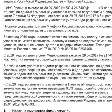
кодекса Российской Федерации (далее – Налоговый кодекс).
- ФНС России в письме от 30.04.2019 № БС-4-21/8400@
«О налог
отношении дачных земельных участков в связи со вступлением в силу
части 7 статьи 54 Федерального закона от 29.07.2017 № 217-ФЗ»
раз
налогообложения земельных участков с учетом вида разрешенного ис
Письмом доведена позиция Минфина России относительно исчислени
налога в отношении дачных земельных участков.
За период 2019 года налоговая ставка по земельному налогу в отнош
участков не может превышать налоговую ставку за садовые земельны
условии, что они не используются в предпринимательстве. Такое раз
Минфин России в письме 27.04.2019 № 03-05-04-02/31408.
С 2019 года вступил в силу Федеральный закон от 29.07.2017 № 217-
исключил из земельного законодательства понятие «дачный участок»
В связи с этим участки с видами разрешенного использования «дачн
участок», «для ведения дачного хозяйства» и «для дачного строител
законом садовыми земельными участками. Исключение - земли для с
вида сельхозпроизводства по выращиванию многолетних культур.
- С 2020 года вступят в силу изменения в Налоговый кодекс, согласно
земельного налога не может превышать 0,3% кадастровой стоимости 
земельных участков для ведения садоводства и не используемых в
предпринимательской деятельности, а также земель общего пользова
садоводческих товариществах. Изменения внесены Федеральным зак
15.04.2019 № 63-ФЗ.
1.
Налог на имущество физических лиц.