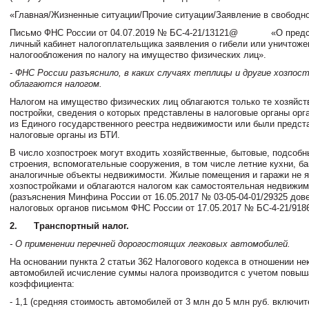
«Главная/Жизненные ситуации/Прочие ситуации/Заявление в свободн
Письмо ФНС России от 04.07.2019 № БС-4-21/13121@
«О предс
личный кабинет налогоплательщика заявления о гибели или уничтоже
налогообложения по налогу на имущество физических лиц».
- ФНС России разъяснило, в каких случаях теплицы и другие хозпос
облагаются налогом.
Налогом на имущество физических лиц облагаются только те хозяйс
постройки, сведения о которых представлены в налоговые органы орг
из Единого государственного реестра недвижимости или были предст
налоговые органы из БТИ.
В число хозпостроек могут входить хозяйственные, бытовые, подсоб
строения, вспомогательные сооружения, в том числе летние кухни, ба
аналогичные объекты недвижимости. Жилые помещения и гаражи не 
хозпостройками и облагаются налогом как самостоятельная недвижим
(разъяснения Минфина России от 16.05.2017 № 03-05-04-01/29325 дов
налоговых органов письмом ФНС России от 17.05.2017 № БС-4-21/918
2.
Транспортный налог.
- О применении перечней дорогостоящих легковых автомобилей.
На основании пункта 2 статьи 362 Налогового кодекса в отношении не
автомобилей исчисление суммы налога производится с учетом повы
коэффициента:
- 1,1 (средняя стоимость автомобилей от 3 млн до 5 млн руб. включит