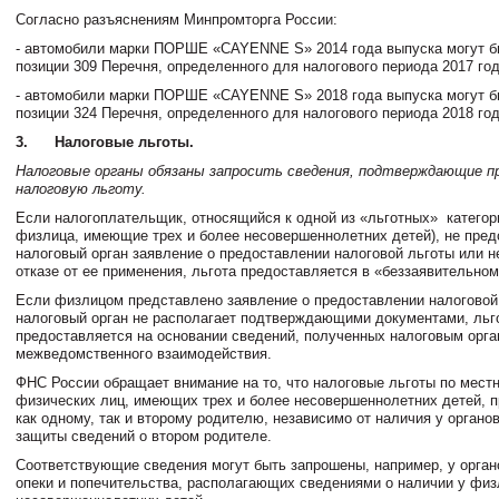
Согласно разъяснениям Минпромторга России:
- автомобили марки ПОРШЕ «CAYENNE S» 2014 года выпуска могут б
позиции 309 Перечня, определенного для налогового периода 2017 год
- автомобили марки ПОРШЕ «CAYENNE S» 2018 года выпуска могут б
позиции 324 Перечня, определенного для налогового периода 2018 год
3.
Налоговые льготы.
Налоговые органы обязаны запросить сведения, подтверждающие пр
налоговую льготу.
Если налогоплательщик, относящийся к одной из «льготных»
категор
физлица, имеющие трех и более несовершеннолетних детей), не пред
налоговый орган заявление о предоставлении налоговой льготы или н
отказе от ее применения, льгота предоставляется в «беззаявительном
Если физлицом представлено заявление о предоставлении налоговой 
налоговый орган не располагает подтверждающими документами, льг
предоставляется на основании сведений, полученных налоговым орга
межведомственного взаимодействия.
ФНС России обращает внимание на то, что налоговые льготы по мест
физических лиц, имеющих трех и более несовершеннолетних детей, 
как одному, так и второму родителю, независимо от наличия у органо
защиты сведений о втором родителе.
Соответствующие сведения могут быть запрошены, например, у орган
опеки и попечительства, располагающих сведениями о наличии у физ