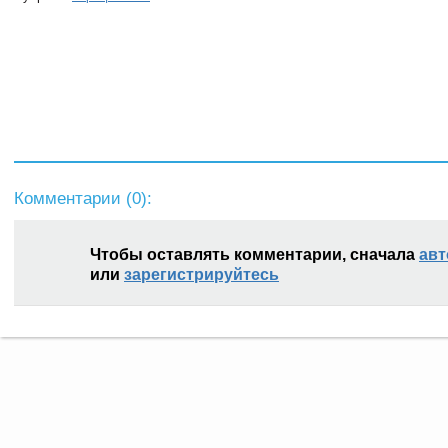
Комментарии (
0
):
Чтобы оставлять комментарии, сначала
авт
или
зарегистрируйтесь