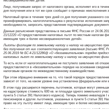
несовершеннолетних детей.
Лицо, получившее запрос от налогового органа, исполняет его в течен
дня получения или в тот же срок сообщает о причинах неисполнения з
Налоговый орган в течение трех дней со дня получения указанного с
проинформировать налогоплательщика о результатах исполнения запр
необходимости, запросить представление подтверждающих документ
Данные разъяснения представлены в письме ФНС России от 24.06.20
21/12220 «О предоставлении налоговых льгот по местным налогам ф
имеющим трех и более несовершеннолетних детей».
Льготы физлицам по земельному налогу и налогу на имущество пр
без получения от них соответствующего заявления (письмо ФНС Р
25.06.2019 № БС-4-21/12286@ «О «беззаявительном» порядке предо
налоговых льгот по земельному налогу и налогу на имущество физич
То есть если от налогоплательщика не поступило заявление об отказе
предоставляется в «беззаявительном» порядке на основании сведени
налоговым органом по межведомственному взаимодействию.
При этом обращено внимание на то, что такой порядок предоставлени
зависит от того, на каком уровне она установлена (федеральном или 
В этом году расширился перечень льготников, которые могут уменьш
на кадастровую стоимость 600 кв. м площади одного земельного учас
пункта 5 статьи 391 Налогового кодекса). Теперь помимо инвалидов I и 
пенсионеров и других льготников, указанных в пункте 5 статьи 391 На
право на эту льготу имеют лица, имеющие трех и более несовершенн