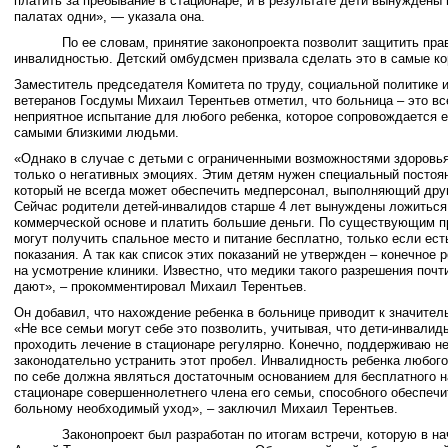
платить за пребывание в стационаре, и в результате дети вынуждены
палатах одни», — указала она.
По ее словам, принятие законопроекта позволит защитить прав
инвалидностью. Детский омбудсмен призвала сделать это в самые ко
Заместитель председателя Комитета по труду, социальной политике 
ветеранов Госдумы Михаил Терентьев отметил, что больница – это вс
неприятное испытание для любого ребенка, которое сопровождается е
самыми близкими людьми.
«Однако в случае с детьми с ограниченными возможностями здоровья
только о негативных эмоциях. Этим детям нужен специальный постоя
который не всегда может обеспечить медперсонал, выполняющий друг
Сейчас родители детей-инвалидов старше 4 лет вынуждены ложиться 
коммерческой основе и платить большие деньги. По существующим п
могут получить спальное место и питание бесплатно, только если ест
показания. А так как список этих показаний не утвержден – конечное 
на усмотрение клиники. Известно, что медики такого разрешения почти
дают», – прокомментировал Михаил Терентьев.
Он добавил, что нахождение ребенка в больнице приводит к значите
«Не все семьи могут себе это позволить, учитывая, что дети-инвали
проходить лечение в стационаре регулярно. Конечно, поддерживаю н
законодательно устранить этот пробел. Инвалидность ребенка любого
по себе должна являться достаточным основанием для бесплатного 
стационаре совершеннолетнего члена его семьи, способного обеспеч
больному необходимый уход», – заключил Михаил Терентьев.
Законопроект был разработан по итогам встречи, которую в нач