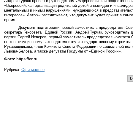
Андрей Турчак провел с руководством Общероссийской общественной
«Всероссийская организация родителей детей-инвалидов и инвалидов
ментальными и иными нарушениями, нуждающихся в представительст
интересов». Авторы рассчитывают, что документ будет принят в сам
время.
Документ подготовили первый заместитель председателя Сове
секретарь Генсовета «Единой России» Андрей Турчак, руководитель 
партии Сергей Неверов, первый заместитель председателя комитета 
по конституционному законодательству и государственному строител
Рукавишникова, член Комитета Совета Федерации по социальной пол
Львова-Белова, а также депутаты Госдумы от «Единой России».
Фото:
https://er.ru
Рубрика:
Официально
В