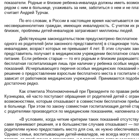
показатели. Родные и близкие ребенка-инвалида должны иметь возмо
рядом с ним в больнице, ухаживать за ним, заботиться о нем и не пла
считает Андрей Турчак.
По его словам, в России в настоящее время насчитывается око
несовершеннолетних граждан, имеющих инвалидность. С учетом их р
близких, проблемы детей-инвалидов затрагивают миллионы людей.
Действующим законодательством предусмотрено бесплатное 
одного из родителей (или законного представителя) в стационаре толь
инвалидами, возраст которых не превышает 4 лет. В этих случаях за
представитель получает в медицинском учреждении бесплатное спал
питание. Если ребенок старше — то его родным и близким разрешает
бесплатная госпитализация лишь при наличии у ребенка особых меди
показаний. Исчерпывающего перечня особых медицинских показаний н
решение о предоставлении взрослым бесплатного места в госпитале 
зависит от работников медицинских учреждений. Принимаются подоб
достаточно редко.
Как отметила Уполномоченный при Президенте по правам ребе
Кузнецова, ей часто поступают обращения от родителей детей с огра
возможностями, которым отказывают в совместном бесплатном пребы
в больнице. При этом по закону совместная госпитализация детей ст
с родителями производится по медицинским показаниям, напомнила 
«В условиях, когда четкие критерии таких показаний отсутству
сами принимают решения, и в большинстве случаев отказывают — по
родителям нужно предоставить место для сна, их нужно обеспечиват
Однако семьи, воспитывающие детей-инвалидов, не всегда могут поз