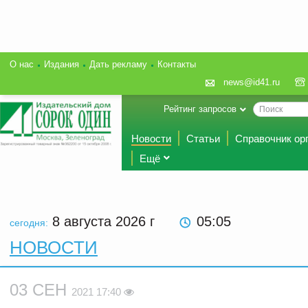
О нас
Издания
Дать рекламу
Контакты
news@id41.ru
Рейтинг запросов
Новости
Статьи
Справочник ор
Ещё
8 августа 2026
г
05:05
сегодня:
НОВОСТИ
03 СЕН
2021 17:40