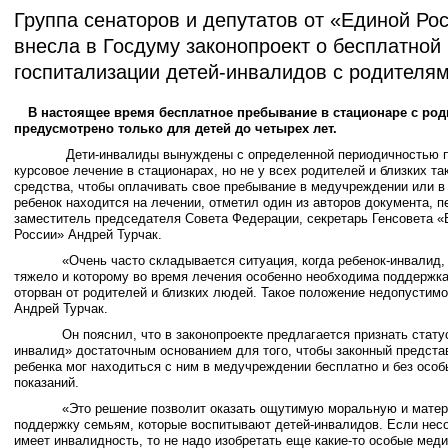
Группа сенаторов и депутатов от «Единой Ро
внесла в Госдуму законопроект о бесплатной
госпитализации детей-инвалидов с родителя
В настоящее время бесплатное пребывание в стационаре с ро
предусмотрено только для детей до четырех лет.
Дети-инвалиды вынуждены с определенной периодичностью п
курсовое лечение в стационарах, но не у всех родителей и близких та
средства, чтобы оплачивать свое пребывание в медучреждении или в 
ребенок находится на лечении, отметил один из авторов документа, 
заместитель председателя Совета Федерации, секретарь Генсовета 
России» Андрей Турчак.
«Очень часто складывается ситуация, когда ребенок-инвалид, к
тяжело и которому во время лечения особенно необходима поддержка
оторван от родителей и близких людей. Такое положение недопустим
Андрей Турчак.
Он пояснил, что в законопроекте предлагается признать статус
инвалид» достаточным основанием для того, чтобы законный предста
ребенка мог находиться с ним в медучреждении бесплатно и без осо
показаний.
«Это решение позволит оказать ощутимую моральную и матер
поддержку семьям, которые воспитывают детей-инвалидов. Если нес
имеет инвалидность, то не надо изобретать еще какие-то особые мед