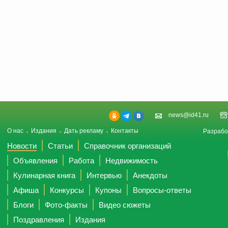
news@id41.ru
О нас
Издания
Дать рекламу
Контакты
Разрабо
Новости
Статьи
Справочник организаций
Объявления
Работа
Недвижимость
Кулинарная книга
Интервью
Анекдоты
Афиша
Конкурсы
Купоны
Вопросы-ответы
Блоги
Фото-факты
Видео сюжеты
Поздравления
Издания