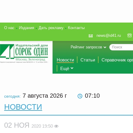
О нас
Издания
Дать рекламу
Контакты
news@id41.ru
Рейтинг запросов
Новости
Статьи
Справочник ор
Ещё
7 августа 2026
г
07:10
сегодня:
НОВОСТИ
02 НОЯ
2020 19:50