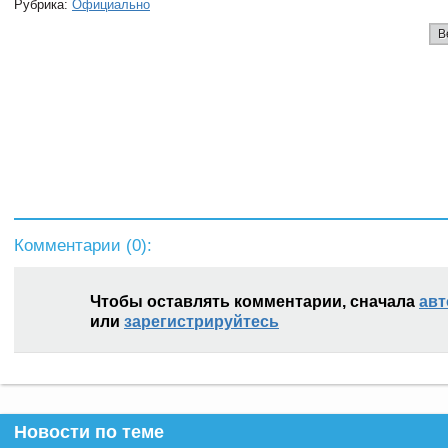
Рубрика:
Официально
В
Комментарии (
0
):
Чтобы оставлять комментарии, сначала
авт
или
зарегистрируйтесь
Новости по теме