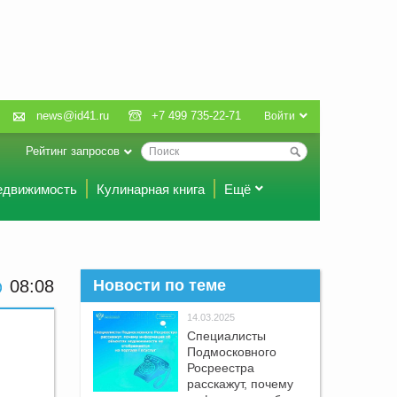
news@id41.ru
+7 499 735-22-71
Войти
Рейтинг запросов
едвижимость
Кулинарная книга
Ещё
08:08
Новости по теме
14.03.2025
Специалисты
Подмосковного
Росреестра
расскажут, почему