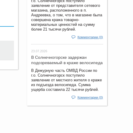
г.о. Солнечногорск поступило
заявление от представителя сетевого
магазина, расположенного в п.
Андреевка, о том, что в магазине была
совершена кража товарно-
материальных ценностей на сумму
более 21 тысячи рублей.
Комментарии (0)
23.07.2026
В Солнечногорске задержан
подозреваемый в краже велосипеда
В Дежурную часть ОМВД России по
г.о. Солнечногорск поступило
заявление от местного жителя о краже
из подъезда велосипеда. Сумма
ущерба составила 22 тысячи рублей.
Комментарии (0)