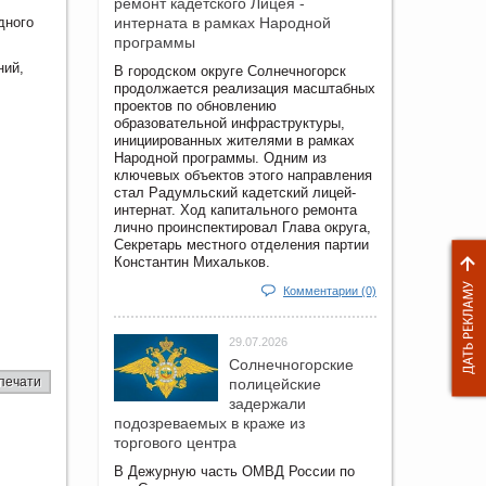
ремонт кадетского Лицея -
дного
интерната в рамках Народной
программы
ний,
В городском округе Солнечногорск
продолжается реализация масштабных
проектов по обновлению
образовательной инфраструктуры,
инициированных жителями в рамках
Народной программы. Одним из
ключевых объектов этого направления
стал Радумльский кадетский лицей-
интернат. Ход капитального ремонта
лично проинспектировал Глава округа,
Секретарь местного отделения партии
Константин Михальков.
Комментарии (0)
29.07.2026
Солнечногорские
печати
полицейские
задержали
подозреваемых в краже из
торгового центра
В Дежурную часть ОМВД России по