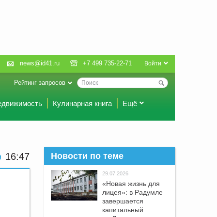
news@id41.ru
+7 499 735-22-71
Войти
Рейтинг запросов
едвижимость
Кулинарная книга
Ещё
16:47
Новости по теме
29.07.2026
«Новая жизнь для
лицея»: в Радумле
завершается
капитальный