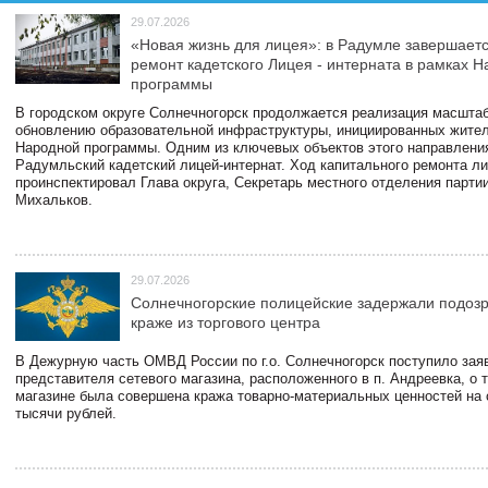
29.07.2026
«Новая жизнь для лицея»: в Радумле завершает
ремонт кадетского Лицея - интерната в рамках 
программы
В городском округе Солнечногорск продолжается реализация масштаб
обновлению образовательной инфраструктуры, инициированных жите
Народной программы. Одним из ключевых объектов этого направлени
Радумльский кадетский лицей-интернат. Ход капитального ремонта л
проинспектировал Глава округа, Секретарь местного отделения парти
Михальков.
29.07.2026
Солнечногорские полицейские задержали подоз
краже из торгового центра
В Дежурную часть ОМВД России по г.о. Солнечногорск поступило зая
представителя сетевого магазина, расположенного в п. Андреевка, о т
магазине была совершена кража товарно-материальных ценностей на
тысячи рублей.