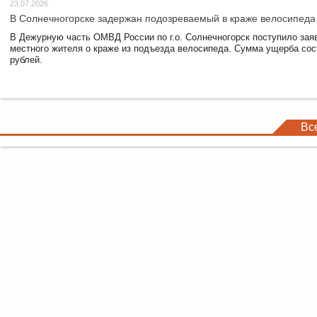
23.07.2026
В Солнечногорске задержан подозреваемый в краже велосипеда
В Дежурную часть ОМВД России по г.о. Солнечногорск поступило зая
местного жителя о краже из подъезда велосипеда. Сумма ущерба сос
рублей.
Вс