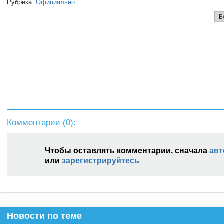
Рубрика:
Официально
В
Комментарии (
0
):
Чтобы оставлять комментарии, сначала
авт
или
зарегистрируйтесь
Новости по теме