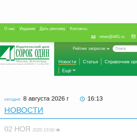
О нас
Издания
Дать рекламу
Контакты
news@id41.ru
Рейтинг запросов
Новости
Статьи
Справочник ор
Ещё
8 августа 2026
г
16:13
сегодня:
НОВОСТИ
02 НОЯ
2020 19:50