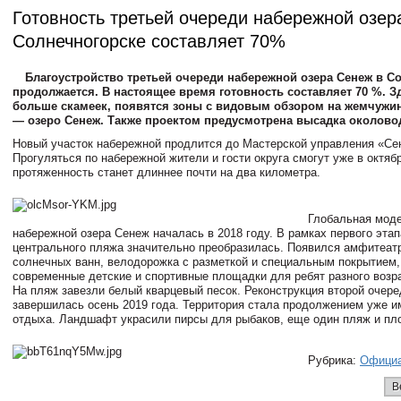
Готовность третьей очереди набережной озер
Солнечногорске составляет 70%
Благоустройство третьей очереди набережной озера Сенеж в С
продолжается. В настоящее время готовность составляет 70 %. З
больше скамеек, появятся зоны с видовым обзором на жемчужи
— озеро Сенеж. Также проектом предусмотрена высадка околово
Новый участок набережной продлится до Мастерской управления «Се
Прогуляться по набережной жители и гости округа смогут уже в октябр
протяженность станет длиннее почти на два километра.
Глобальная мод
набережной озера Сенеж началась в 2018 году. В рамках первого этап
центрального пляжа значительно преобразилась. Появился амфитеат
солнечных ванн, велодорожка с разметкой и специальным покрытием,
современные детские и спортивные площадки для ребят разного возра
На пляж завезли белый кварцевый песок. Реконструкция второй очер
завершилась осень 2019 года. Территория стала продолжением уже 
отдыха. Ландшафт украсили пирсы для рыбаков, еще один пляж и пл
Рубрика:
Офици
В