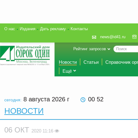
О нас
Издания
Дать рекламу
Контакты
news@id41.ru
Рейтинг запросов
Новости
Статьи
Справочник ор
Ещё
8 августа 2026
г
00 52
сегодня:
НОВОСТИ
06 ОКТ
2020 11:16