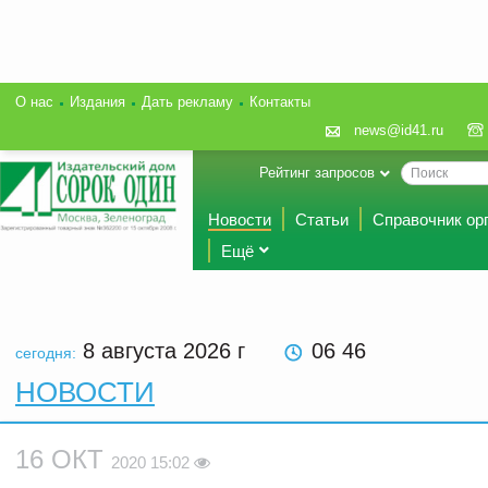
О нас
Издания
Дать рекламу
Контакты
news@id41.ru
Рейтинг запросов
Новости
Статьи
Справочник ор
Ещё
8 августа 2026
г
06 46
сегодня:
НОВОСТИ
16 ОКТ
2020 15:02