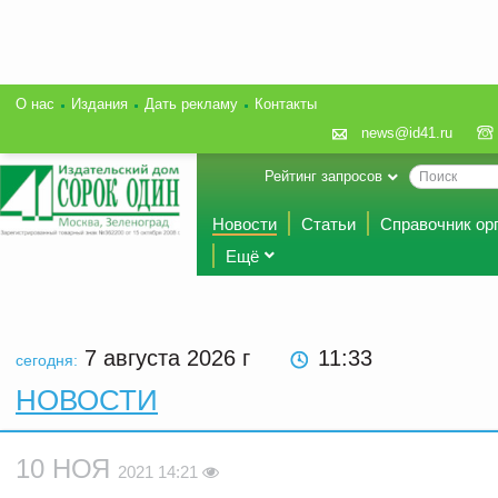
О нас
Издания
Дать рекламу
Контакты
news@id41.ru
Рейтинг запросов
Новости
Статьи
Справочник ор
Ещё
7 августа 2026
г
11:33
сегодня:
НОВОСТИ
10 НОЯ
2021 14:21