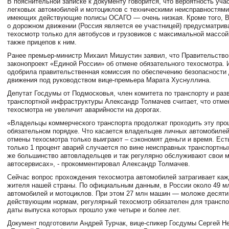
В пояснительной записке к документу говорится, что вероятность уча
легковых автомобилей и мотоциклов с техническими неисправностями,
имеющих действующие полисы ОСАГО — очень низкая. Кроме того, В
о дорожном движении (Россия является ее участницей) предусматрив
техосмотр только для автобусов и грузовиков с максимальной массой 
также прицепов к ним.
Ранее премьер-министр Михаил Мишустин заявил, что Правительств
законопроект «Единой России» об отмене обязательного техосмотра. 
одобрила правительственная комиссия по обеспечению безопасности
движения под руководством вице-премьера Марата Хуснуллина.
Депутат Госдумы от Подмосковья, член комитета по транспорту и раз
транспортной инфраструктуры Александр Толмачев считает, что отме
техосмотра не увеличит аварийности на дорогах.
«Владельцы коммерческого транспорта продолжат проходить эту про
обязательном порядке. Что касается владельцев личных автомобилей,
отмены техосмотра только выиграют – сэкономят деньги и время. Ест
только 1 процент аварий случается по вине неисправных транспортны
же большинство автовладельцев и так регулярно обслуживают свои 
автосервисах», - прокомментировал Александр Толмачев.
Сейчас вопрос прохождения техосмотра автомобилей затрагивает каж
жителя нашей страны. По официальным данным, в России около 49 м
автомобилей и мотоциклов. При этом 27 млн машин — моложе десяти 
действующим нормам, регулярный техосмотр обязателен для транспо
даты выпуска которых прошло уже четыре и более лет.
Документ подготовили Андрей Турчак, вице-спикер Госдумы Сергей Н