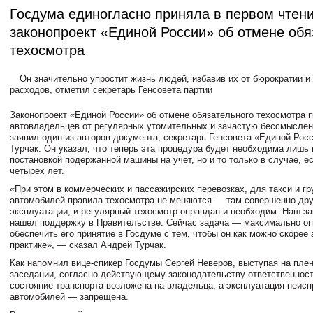
Госдума единогласно приняла в первом чтен
законопроект «Единой России» об отмене обя
техосмотра
Он значительно упростит жизнь людей, избавив их от бюрократии и
расходов, отметил секретарь Генсовета партии
Законопроект «Единой России» об отмене обязательного техосмотра п
автовладельцев от регулярных утомительных и зачастую бессмыслен
заявил один из авторов документа, секретарь Генсовета «Единой Рос
Турчак. Он указал, что теперь эта процедура будет необходима лишь
постановкой подержанной машины на учет, но и то только в случае, е
четырех лет.
«При этом в коммерческих и пассажирских перевозках, для такси и г
автомобилей правила техосмотра не меняются — там совершенно дру
эксплуатации, и регулярный техосмотр оправдан и необходим. Наш за
нашел поддержку в Правительстве. Сейчас задача — максимально оп
обеспечить его принятие в Госдуме с тем, чтобы он как можно скорее 
практике», — сказал Андрей Турчак.
Как напомнил вице-спикер Госдумы Сергей Неверов, выступая на пле
заседании, согласно действующему законодательству ответственност
состояние транспорта возложена на владельца, а эксплуатация неис
автомобилей — запрещена.