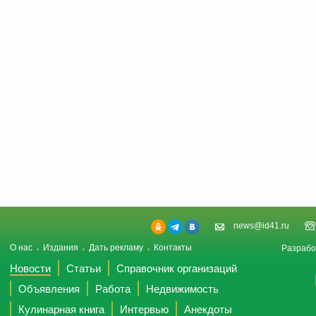
news@id41.ru
О нас
Издания
Дать рекламу
Контакты
Разрабо
Новости
Статьи
Справочник организаций
Объявления
Работа
Недвижимость
Кулинарная книга
Интервью
Анекдоты