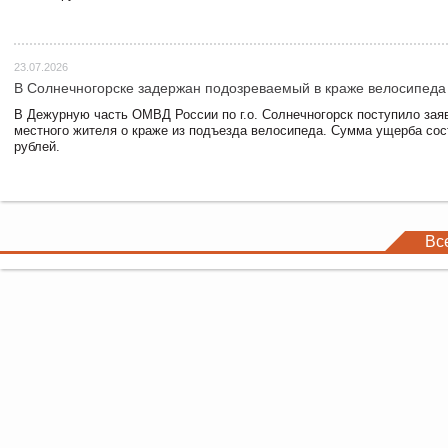
23.07.2026
В Солнечногорске задержан подозреваемый в краже велосипеда
В Дежурную часть ОМВД России по г.о. Солнечногорск поступило зая
местного жителя о краже из подъезда велосипеда. Сумма ущерба сос
рублей.
Вс