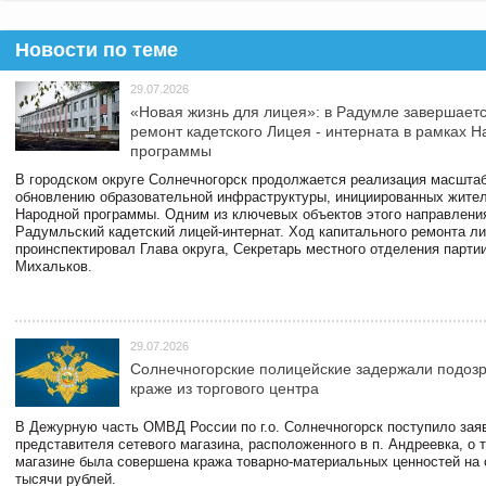
Новости по теме
29.07.2026
«Новая жизнь для лицея»: в Радумле завершает
ремонт кадетского Лицея - интерната в рамках 
программы
В городском округе Солнечногорск продолжается реализация масштаб
обновлению образовательной инфраструктуры, инициированных жите
Народной программы. Одним из ключевых объектов этого направлени
Радумльский кадетский лицей-интернат. Ход капитального ремонта л
проинспектировал Глава округа, Секретарь местного отделения парти
Михальков.
29.07.2026
Солнечногорские полицейские задержали подоз
краже из торгового центра
В Дежурную часть ОМВД России по г.о. Солнечногорск поступило зая
представителя сетевого магазина, расположенного в п. Андреевка, о т
магазине была совершена кража товарно-материальных ценностей на
тысячи рублей.