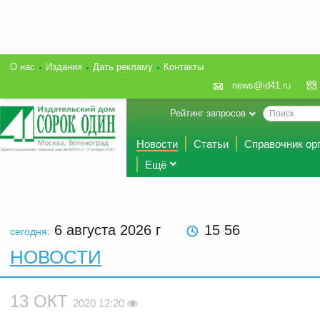
О нас
Издания
Дать рекламу
Контакты
news@id41.ru
Рейтинг запросов
Новости
Статьи
Справочник ор
Ещё
6 августа 2026
г
15 56
сегодня:
НОВОСТИ
13 ОКТ
2020 12:20