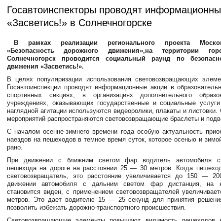
Госавтоинспекторы проводят информационны
«Засветись!» в Солнечногорске
В рамках реализации регионального проекта Моско
«Безопасность дорожного движения»,на территории горо
Солнечногорск проводится социальный раунд по безопасн
движения «Засветись!».
В целях популяризации использования световозвращающих элемен
Госавтоинспекции проводят информационные акции в образователь
спортивных секциях, в организациях дополнительного образ
учреждениях, оказывающих государственные и социальные услуги
наглядной агитации используются видеоролики, плакаты и листовки.
мероприятий распространяются световозвращающие браслеты и подв
С началом осенне-зимнего времени года особую актуальность прио
наездов на пешеходов в темное время суток, которое осенью и зимо
рано.
При движении с ближним светом фар водитель автомобиля сп
пешехода на дороге на расстоянии 25 — 30 метров. Когда пешехо
световозвращатель, это расстояние увеличивается до 150 — 20
движении автомобиля с дальним светом фар дистанция, на к
становится виден, с применением световозвращателей увеличивает
метров. Это дает водителю 15 — 25 секунд для принятия решени
позволить избежать дорожно-транспортного происшествия.
Световозвращающие элементы повышают видимость пешеходов 