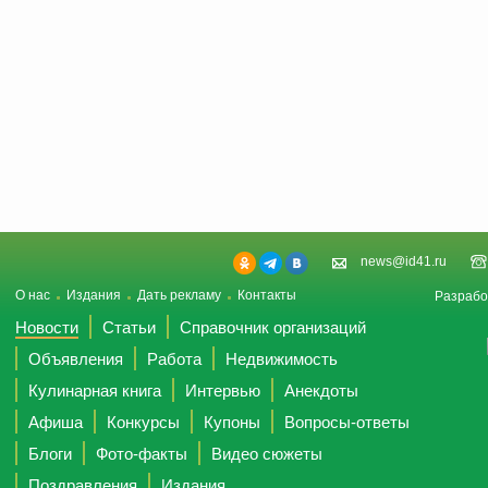
news@id41.ru
О нас
Издания
Дать рекламу
Контакты
Разрабо
Новости
Статьи
Справочник организаций
Объявления
Работа
Недвижимость
Кулинарная книга
Интервью
Анекдоты
Афиша
Конкурсы
Купоны
Вопросы-ответы
Блоги
Фото-факты
Видео сюжеты
Поздравления
Издания