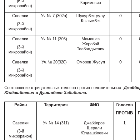
(6-й
Каримович
микрорайон)
Савелки
Уч.№ 7 (302а)
Шукурбек уулу
0
Кылымбек
(3-й
микрорайон)
Савелки
Уч.№ 11 (306)
Мамашев
0
Жоробай
(3-й
Таабалдыевич
микрорайон)
Савелки
Уч.№ 20(320)
Оморов Жусуп
0
(3-й
микрорайон)
Соотношение отрицательных голосов против положительных:
Джаббо
Юлдашбоевич и Дуишобаев Хабибилла.
Район
Территория
ФИО
Голосов
ПРОТИВ
Савелки
Уч.№ 14 (311)
Джабборов
1
Шерали
(3-й
Юлдашбоевич
микрорайон)