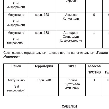
Тоирович
(1-й
микрорайон)
Матушкино
корп. 128
Аширов
0
Кутманали
(1-й
микрорайон)
Матушкино
корп. 138
Авлодиев
1
Сотиволди
(1-й
Кушмаматович
микрорайон
Соотношение отрицательных голосов против положительных:
Есонов
Иминович
Район
Территория
ФИО
Голосов
ПРОТИВ
Пр
Матушкино
Корп. 248
Есонов
1
1
Лутфулла
(2-й
Иминович
микрорайон)
САВЕЛКИ