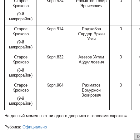
Старое
Корп.924
Рахматов Тохир
0
Крюково
Эрниезович
(9-й
микрорайон)
Старое
Корп.914
Раджабов
0
Крюково
Сардор Эркин
Угли
(9-й
микрорайон)
Старое
Корп.832
Авезов Уктам
0
Крюково
Абдуллоевич
(8-й
микрорайон)
Старое
Корп.904
Рахматов
0
Крюково
Бобуржон
Зокирович
(9-й
микрорайон)
На данный момент нет ни одного дворника с голосами «против».
Рубрика:
Официально
В