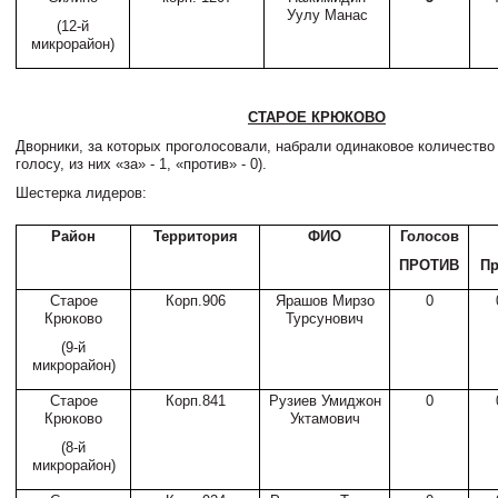
Уулу Манас
(12-й
микрорайон)
СТАРОЕ КРЮКОВО
Дворники, за которых проголосовали, набрали одинаковое количество 
голосу, из них «за» - 1, «против» - 0).
Шестерка лидеров:
Район
Территория
ФИО
Голосов
ПРОТИВ
Пр
Старое
Корп.906
Ярашов Мирзо
0
Крюково
Турсунович
(9-й
микрорайон)
Старое
Корп.841
Рузиев Умиджон
0
Крюково
Уктамович
(8-й
микрорайон)