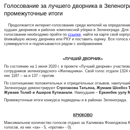
Голосование за лучшего дворника в Зеленогр
промежуточные итоги
Продолжается интернет-голосование среди жителей на определени
худших дворников и рабочих комплексной уборки в Зеленограде. Для 
голосовании необходимо пройти по
ссылке
, найти на карте свой корпу
ближайшую иконку дворника или РКУ и поставить оценку. Все голоса
суммируются и подписываются рядом с изображением.
«ЛУЧШИЙ ДВОРНИК»
По состоянию на 1 июня 2020 г. в проекте «Лучший дворник» участвов
сотрудников зеленоградского «Жилищника». Свой голос отдали 1324 ж
них 1187 – за и 137 – против.
По соотношению положительных и отрицательных отзывов, наилучший
Зеленограде демонстрируют
Строганова Татьяна, Жумаев Шохбоз Т
Жумаев Толиб и Аширов Кутманали
. Наихудшие –
Еркинбек уулу 
Промежуточные итоги конкурса подведены и в районах Зеленограда.
КРЮКОВО
Максимальное количество голосов отдано за Халимова Фозилджона К
голосов, из них «за» - 5, «против» - 0).