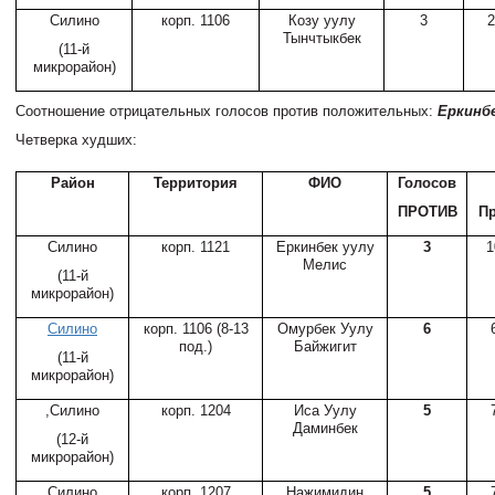
Силино
корп. 1106
Козу уулу
3
Тынчтыкбек
(11-й
микрорайон)
Соотношение отрицательных голосов против положительных:
Еркинбе
Четверка худших:
Район
Территория
ФИО
Голосов
ПРОТИВ
П
Силино
корп. 1121
Еркинбек уулу
3
Мелис
(11-й
микрорайон)
Силино
корп. 1106 (8-13
Омурбек Уулу
6
под.)
Байжигит
(11-й
микрорайон)
,Силино
корп. 1204
Иса Уулу
5
Даминбек
(12-й
микрорайон)
Силино
корп. 1207
Нажимидин
5