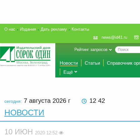
О нас
Издания
Дать рекламу
Контакты
news@id41.ru
Рейтинг запросов
Новости
Статьи
Справочник ор
Ещё
7 августа 2026
г
12 42
сегодня:
НОВОСТИ
10 ИЮН
2020 12:52