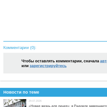
Комментарии (
0
):
Чтобы оставлять комментарии, сначала
авт
или
зарегистрируйтесь
Новости по теме
29.07.2026
«Новая жизнь для лицея»: в Радумле завершает