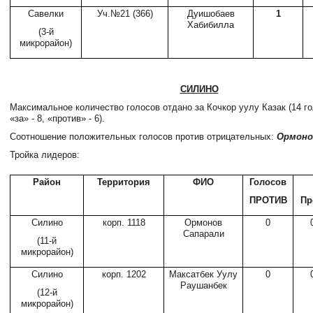
Савелки
Уч.№21 (366)
Дуишобаев
1
Хабибилла
(3-й
микрорайон)
СИЛИНО
Максимальное количество голосов отдано за Кочкор уулу Казак (14 го
«за» - 8, «против» - 6).
Соотношение положительных голосов против отрицательных:
Ормонов
Тройка лидеров:
Район
Территория
ФИО
Голосов
ПРОТИВ
Пр
Силино
корп. 1118
Ормонов
0
Сапарали
(11-й
микрорайон)
Силино
корп. 1202
Максатбек Уулу
0
Раушанбек
(12-й
микрорайон)