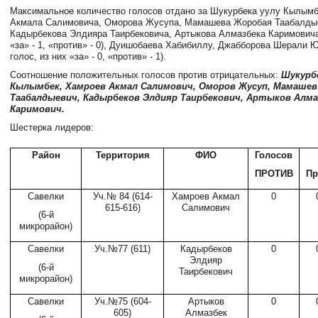
Максимальное количество голосов отдано за Шукурбека уулу Кылымб
Акмала Салимовича, Оморова Жусупа, Мамашева Жоробая Таабалды
Кадырбекова Элдияра Таирбековича, Артыкова Алмазбека Каримовича 
«за» - 1, «против» - 0), Дуишобаева Хабибиллу, Джабборова Шерали 
голос, из них «за» - 0, «против» - 1).
Соотношение положительных голосов против отрицательных:
Шукурб
Кылымбек, Хамроев Акмал Салимович, Оморов Жусуп, Мамашев
Таабалдыевич, Кадырбеков Элдияр Таирбекович, Артыков Алма
Каримович.
Шестерка лидеров:
Район
Территория
ФИО
Голосов
ПРОТИВ
Пр
Савелки
Уч.№
84 (614-
Хамроев Акмал
0
615-616
)
Салимович
(6-й
микрорайон)
Савелки
Уч.№77 (611)
Кадырбеков
0
Элдияр
(6-й
Таирбекович
микрорайон)
Савелки
Уч.№75 (604-
Артыков
0
605)
Алмазбек