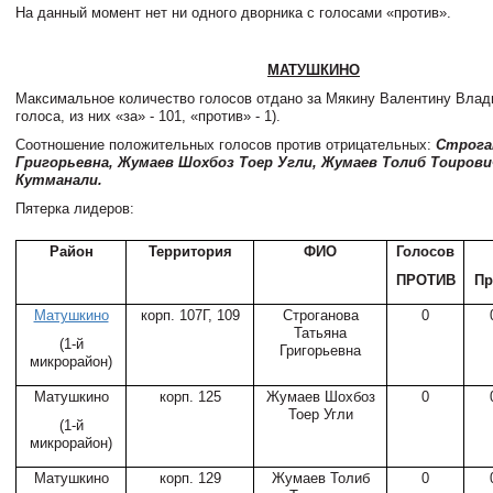
На данный момент нет ни одного дворника с голосами «против».
МАТУШКИНО
Максимальное количество голосов отдано за Мякину Валентину Влад
голоса, из них «за» - 101, «против» - 1).
Соотношение положительных голосов против отрицательных:
Строга
Григорьевна, Жумаев Шохбоз Тоер Угли, Жумаев Толиб Тоиров
Кутманали.
Пятерка лидеров:
Район
Территория
ФИО
Голосов
ПРОТИВ
Пр
Матушкино
корп. 107Г, 109
Строганова
0
Татьяна
(1-й
Григорьевна
микрорайон)
Матушкино
корп. 125
Жумаев Шохбоз
0
Тоер Угли
(1-й
микрорайон)
Матушкино
корп. 129
Жумаев Толиб
0