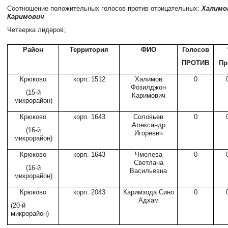
Соотношение положительных голосов против отрицательных:
Халимо
Каримович
Четверка лидеров
:
Район
Территория
ФИО
Голосов
ПРОТИВ
Пр
Крюково
корп. 1512
Халимов
0
Фозилджон
(15-й
Каримович
микрорайон)
Крюково
корп. 1643
Соловьев
0
Александр
(16-й
Игоревич
микрорайон)
Крюково
корп. 1643
Чмелева
0
Светлана
(16-й
Васильевна
микрорайон)
Крюково
корп. 2043
Каримзода Сино
0
Адхам
(20-й
микрорайон)