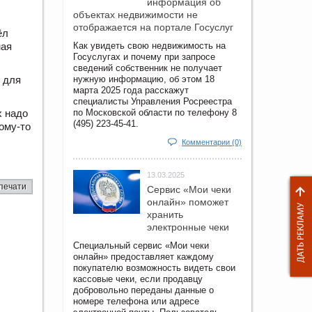
информация об
объектах недвижимости не
отображается на портале Госуслуг
ёл
Как увидеть свою недвижимость на
ная
Госуслугах и почему при запросе
сведений собственник не получает
нужную информацию, об этом 18
о для
марта 2025 года расскажут
специалисты Управления Росреестра
по Московской области по телефону 8
х надо
(495) 223-45-41.
ому-то
Комментарии (0)
13.03.2025
печати
Сервис «Мои чеки
онлайн» поможет
хранить
электронные чеки
Специальный сервис «Мои чеки
онлайн» предоставляет каждому
покупателю возможность видеть свои
кассовые чеки, если продавцу
добровольно переданы данные о
номере телефона или адресе