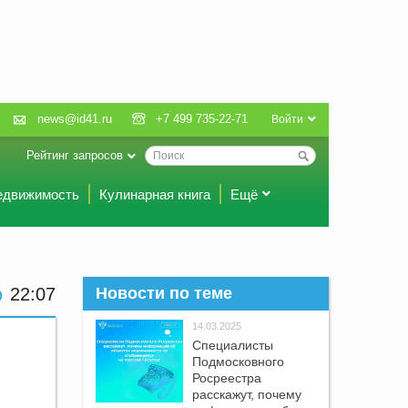
news@id41.ru
+7 499 735-22-71
Войти
Рейтинг запросов
едвижимость
Кулинарная книга
Ещё
22:07
Новости по теме
14.03.2025
Специалисты
Подмосковного
Росреестра
расскажут, почему