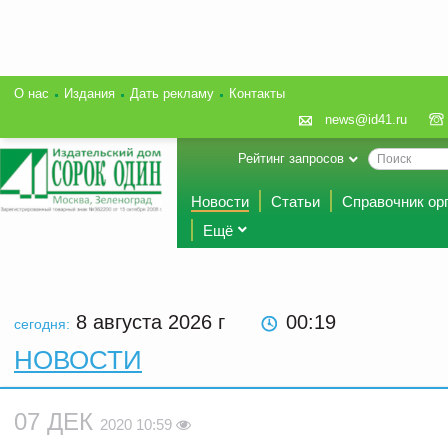
О нас
Издания
Дать рекламу
Контакты
news@id41.ru
Рейтинг запросов
Новости
Статьи
Справочник ор
Ещё
8 августа 2026
г
00:19
сегодня:
НОВОСТИ
07 ДЕК
2020 10:59