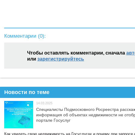
Комментарии (
0
):
Чтобы оставлять комментарии, сначала
авт
или
зарегистрируйтесь
Новости по теме
14.03.2025
Специалисты Подмосковного Росреестра расскаж
информация об объектах недвижимости не отоб
портале Госуслуг
Как увидеть свою недвижимость на Госуслугах и почему при запросе