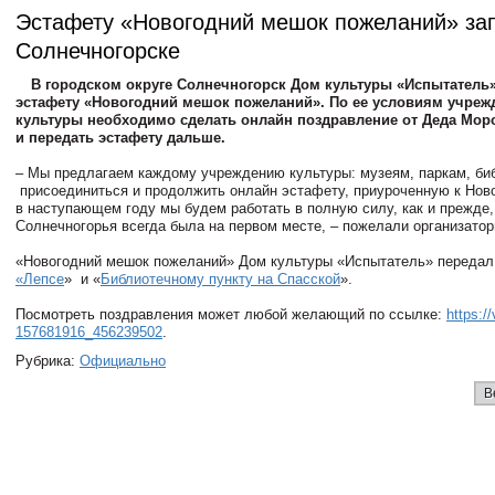
Эстафету «Новогодний мешок пожеланий» зап
Солнечногорске
В городском округе Солнечногорск Дом культуры «Испытатель»
эстафету «Новогодний мешок пожеланий». По ее условиям учре
культуры необходимо сделать онлайн поздравление от Деда Моро
и передать эстафету дальше.
– Мы предлагаем каждому учреждению культуры: музеям, паркам, би
присоединиться и продолжить онлайн эстафету, приуроченную к Ново
в наступающем году мы будем работать в полную силу, как и прежде,
Солнечногорья всегда была на первом месте, – пожелали организатор
«Новогодний мешок пожеланий» Дом культуры «Испытатель» переда
«Лепсе
» и «
Библиотечному пункту на Спасской
».
Посмотреть поздравления может любой желающий по ссылке:
https:/
157681916_456239502
.
Рубрика:
Официально
В