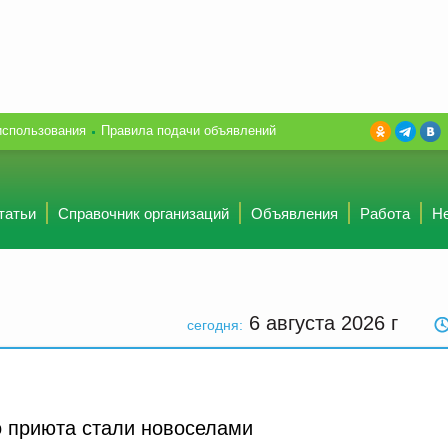
использования
Правила подачи объявлений
татьи
Справочник организаций
Объявления
Работа
Н
6 августа 2026
г
сегодня:
о приюта стали новоселами