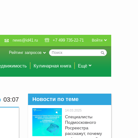
news@id41.ru
+7 499 735-22-71
Войти
Рейтинг запросов
едвижимость
Кулинарная книга
Ещё
03 07
Новости по теме
14.03.2025
Специалисты
Подмосковного
Росреестра
расскажут, почему