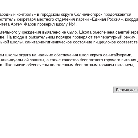
ародный контроль» в городском округе Солнечногорск продолжаются
ститель секретаря местного отделения партии «Единая Россия», коорд
литета Артём Жаров проверил школу №4.
вательного учреждения выявлено не было. Школа обеспечена санитайзер
ве. На входе в обязательном порядке проверяют температурный режим.
ьной школы, санитарно-гигиеническое состояние пищеблоков соответств
.
ем школы округа на наличие обеспечения школ округа санитайзерами,
ндивидуальной защиты, а также качество бесплатного горячего питания
ов. Школьники обеспечены положенным бесплатным горячим питанием, 
Версия для 