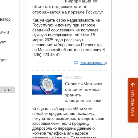
информация об
объектах недвижимости не
отображается на портале Госуслуг
инатор
Как увидеть свою недвижимость на
Госуслугах и почему при запросе
сведений собственник не получает
ами и
нужную информацию, об этом 18
марта 2025 года расскажут
ует
специалисты Управления Росреестра
по Московской области по телефону 8
(495) 223-45-41.
 для
Комментарии (0)
—
13.03.2025
Сервис «Мои чеки
онлайн» поможет
печати
хранить
электронные чеки
Специальный сервис «Мои чеки
онлайн» предоставляет каждому
покупателю возможность видеть свои
кассовые чеки, если продавцу
добровольно переданы данные о
номере телефона или адресе