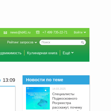
news@id41.ru
+7 499 735-22-71
Войти
Рейтинг запросов
едвижимость
Кулинарная книга
Ещё
13 09
Новости по теме
14.03.2025
Специалисты
Подмосковного
Росреестра
расскажут, почему