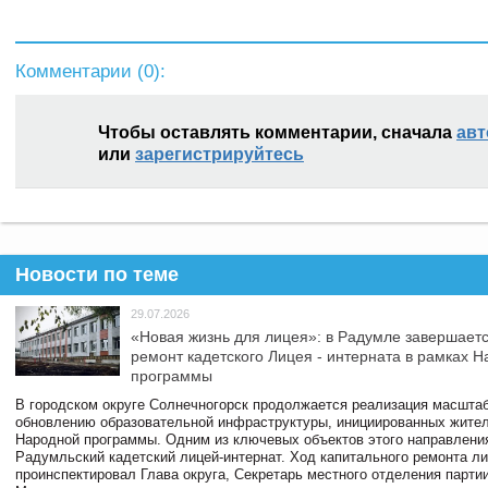
Комментарии (
0
):
Чтобы оставлять комментарии, сначала
авт
или
зарегистрируйтесь
Новости по теме
29.07.2026
«Новая жизнь для лицея»: в Радумле завершает
ремонт кадетского Лицея - интерната в рамках 
программы
В городском округе Солнечногорск продолжается реализация масштаб
обновлению образовательной инфраструктуры, инициированных жите
Народной программы. Одним из ключевых объектов этого направлени
Радумльский кадетский лицей-интернат. Ход капитального ремонта л
проинспектировал Глава округа, Секретарь местного отделения парти