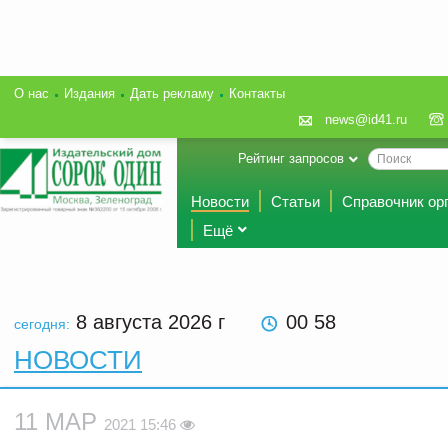
О нас
Издания
Дать рекламу
Контакты
news@id41.ru
Рейтинг запросов
Новости
Статьи
Справочник ор
Ещё
8 августа 2026
г
00 58
сегодня:
НОВОСТИ
11 МАР
2021 15:46