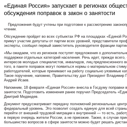
«Единая Россия» запускает в регионах обще
обсуждения поправок в закон о занятости
Предложения будут учтены при подготовке к рассмотрению законоп
чтении.
Обсуждение пройдет во всех субъектах РФ на площадках «Единой Ро
примут участие депутаты от партии всех уровней, представители про
эксперты, сообщил первый заместитель руководителя фракции парти
«Мы ожидаем, что из регионов поступят предложения о дополнитель
поддержки отдельных категорий населения. Речь идет, прежде всего,
интересов молодых специалистов, инвалидов, лиц предпенсионного в
того, в пакете поправок могут появиться нормы о материальном стим
работодателей, которые принимают на работу социально уязвимые кат
Такое поручение, напомню, Правительству дал Президент Владимир П
Андрей Исаев.
Напомним, 18 февраля «Единая Россия» внесла в Госдуму поправки в
занятости. Подготовить изменения ранее поручил Председатель «Еди
Дмитрий Медведев.
Документ предусматривает передачу полномочий региональных центр
федеральный уровень. Это позволит создать единую для всей страны
перейти от внешней трудовой миграции к внутренней — то есть, работ
в первую очередь жители России, а не приезжие. Также, в случае при
большинство вопросов в сфере занятости можно будет решать дистан