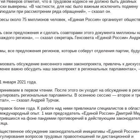
ей Неверов отметил, что в Трудовом кодексе не должно быть двойных
ски выверены. «В частности, для нас было важным исключить подмену
людали при рассмотрении ряда обращений», – сказал он.
ересы около 75 миллионов человек, «Единая Россия» организует общест
ть свои предложения и сделать соавторами этого документа миллионы 
каждого региона», — сказал секретарь Генсовета «Единой России» Андр
умы, все предложения регионов, которые соберут отделения партии, буду
зовать обсуждение внесенного нами законопроекта, привлечь к дискус
менее важно обсудить наш законопроект в региональных парламентах»,
1 января 2021 года.
 принимаем в первом чтении. После этого он уходит на обсуждение в ре
мулировать региональные парламенты. В осеннюю сессию — второе и тр
отал», — сказал Андрей Турчак.
равок более года. К работе над ними привлекали специалистов в облас
и международный опыт. 1 мая председатель «Единой России» Дмитрий М
острившихся на фоне пандемии противоречий в действующем законодател
сяца.
общественное обсуждение законодательной инициативы «Единой России»
гулирования вопросов трудовых правоотношений пи дистанционной и