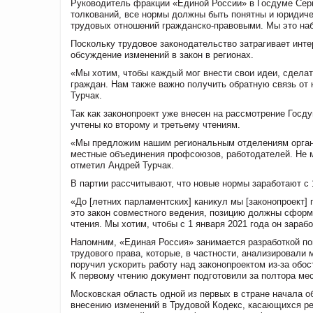
Руководитель фракции «Единой России» в Госдуме Серг
толкований, все нормы должны быть понятны и юридиче
трудовых отношений гражданско-правовыми. Мы это наб
Поскольку трудовое законодательство затрагивает инт
обсуждение изменений в закон в регионах.
«Мы хотим, чтобы каждый мог внести свои идеи, сдела
граждан. Нам также важно получить обратную связь от 
Турчак.
Так как законопроект уже внесен на рассмотрение Госд
учтены ко второму и третьему чтениям.
«Мы предложим нашим региональным отделениям органи
местные объединения профсоюзов, работодателей. Не 
отметил Андрей Турчак.
В партии рассчитывают, что новые нормы заработают с 
«До [летних парламентских] каникул мы [законопроект]
это закон совместного ведения, позицию должны сфор
чтения. Мы хотим, чтобы с 1 января 2021 года он зараб
Напомним, «Единая Россия» занимается разработкой поп
трудового права, которые, в частности, анализировал
поручил ускорить работу над законопроектом из-за об
К первому чтению документ подготовили за полтора ме
Московская область одной из первых в стране начала 
внесению изменений в Трудовой Кодекс, касающихся ре