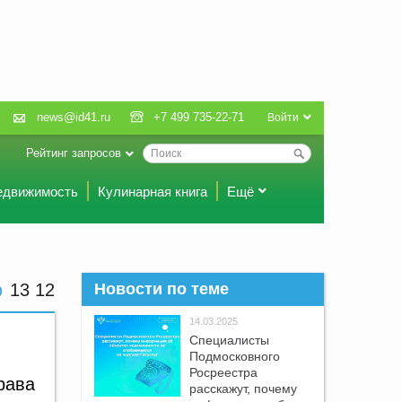
news@id41.ru
+7 499 735-22-71
Войти
Рейтинг запросов
едвижимость
Кулинарная книга
Ещё
13 12
Новости по теме
14.03.2025
Специалисты
Подмосковного
Росреестра
рава
расскажут, почему