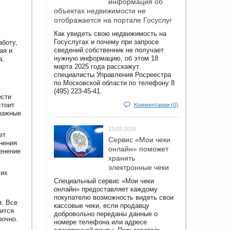
информация об
объектах недвижимости не
отображается на портале Госуслуг
Как увидеть свою недвижимость на
Госуслугах и почему при запросе
аботу,
сведений собственник не получает
ая и
нужную информацию, об этом 18
а,
марта 2025 года расскажут
специалисты Управления Росреестра
по Московской области по телефону 8
(495) 223-45-41.
ести
стоит
Комментарии (0)
умажные
13.03.2025
ет
Сервис «Мои чеки
нения
онлайн» поможет
енение
хранить
электронные чеки
 их
Специальный сервис «Мои чеки
онлайн» предоставляет каждому
покупателю возможность видеть свои
я. Все
кассовые чеки, если продавцу
вится
добровольно переданы данные о
рочно.
номере телефона или адресе