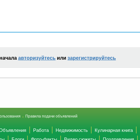
сначала
авторизуйтесь
или
зарегистрируйтесь
ользования
Правила подачи объявлений
Объявления
Работа
Недвижимость
Кулинарная книга
ты
Блоги
Фото-факты
Видео сюжеты
Поздравления