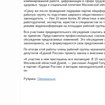
комбинированной работе, цифровизации в сфере трудо
здоровья, труда и социальной политики Московской обл
«Сразу же после проведения лидерами партии общефед
рабочую группу по подготовке широкого общественного
законодатель. — Уже 10 июня более 30 областных и ме
работодателей, экспертов, юристов и специалистов по
режиме видеоконференции на площадке рабочей группы
Все участники предварительного обсуждения сошлись в
их принятие. Представители профессиональных союзов,
обсуждение предлагаемых изменений. Это обсуждение а
законопроекту, но и формулируются свои предложения 
По итогам этой работы члены рабочей группы назначил
депутатов «Единой России» проекту закона о внесении 
«К участию в нем приглашены все желающие. В 15 часо
Московской областной Думой, — рассказал Андрей Гол
в партию «Единая Россия» и авторам законодательной 
он.
Рубрика:
Официально