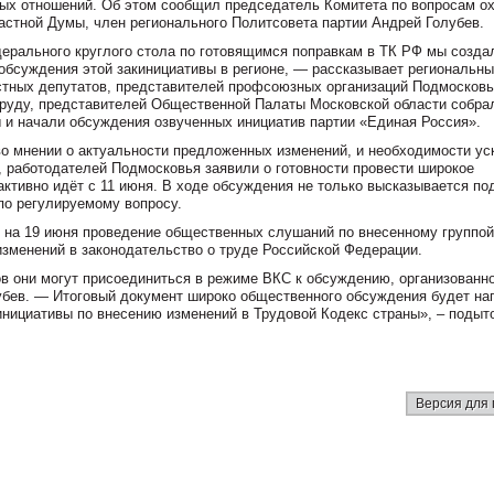
вых отношений. Об этом сообщил председатель Комитета по вопросам о
астной Думы, член регионального Политсовета партии Андрей Голубев.
ерального круглого стола по готовящимся поправкам в ТК РФ мы созда
 обсуждения этой закинициативы в регионе, — рассказывает региональн
стных депутатов, представителей профсоюзных организаций Подмосковь
 труду, представителей Общественной Палаты Московской области собра
 и начали обсуждения озвученных инициатив партии «Единая Россия».
о мнении о актуальности предложенных изменений, и необходимости ус
 работодателей Подмосковья заявили о готовности провести широкое
ктивно идёт с 11 июня. В ходе обсуждения не только высказывается по
по регулируемому вопросу.
и на 19 июня проведение общественных слушаний по внесенному группой
изменений в законодательство о труде Российской Федерации.
в они могут присоединиться в режиме ВКС к обсуждению, организованн
убев. — Итоговый документ широко общественного обсуждения будет на
инициативы по внесению изменений в Трудовой Кодекс страны», – поды
Версия для 