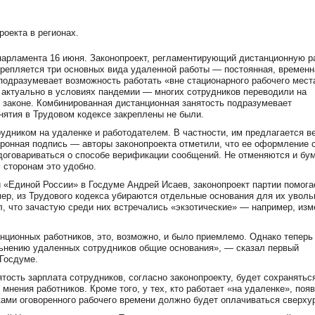
оекта в регионах.
парламента 16 июня. Законопроект, регламентирующий дистанционную р
крепляется три основных вида удаленной работы — постоянная, временн
подразумевает возможность работать «вне стационарного рабочего мест
 актуально в условиях пандемии — многих сотрудников переводили на
в законе. Комбинированная дистанционная занятость подразумевает
нятия в Трудовом кодексе закреплены не были.
удником на удаленке и работодателем. В частности, им предлагается в
тронная подпись — авторы законопроекта отметили, что ее оформление 
т договариваться о способе верификации сообщений. Не отменяются и б
 сторонам это удобно.
 «Единой России» в Госдуме Андрей Исаев, законопроект партии помога
ер, из Трудового кодекса убираются отдельные основания для их уволь
л, что зачастую среди них встречались «экзотические» — например, изм
анционных работников, это, возможно, и было приемлемо. Однако теперь
ьнению удаленных сотрудников общие основания», — сказал первый
Госдуме.
тость зарплата сотрудников, согласно законопроекту, будет сохранятьс
нения работников. Кроме того, у тех, кто работает «на удаленке», поя
ами оговоренного рабочего времени должно будет оплачиваться сверху