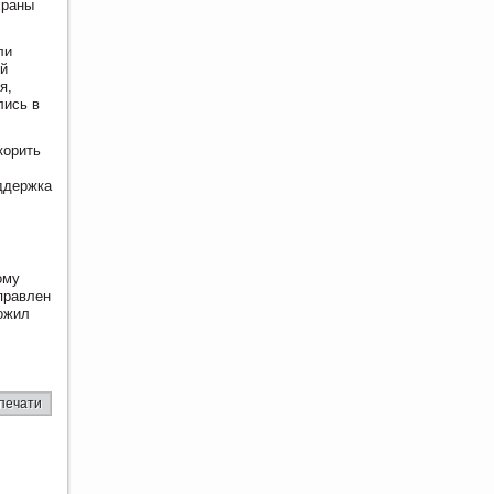
храны
ли
ый
я,
лись в
корить
ддержка
ому
правлен
тожил
печати