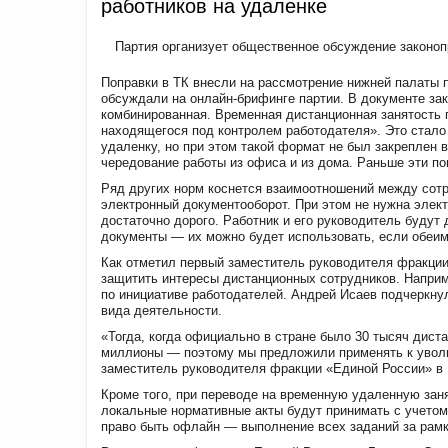
работников на удаленке
Партия организует общественное обсуждение законопр
Поправки в ТК внесли на рассмотрение нижней палаты 
обсуждали на онлайн-брифинге партии. В документе за
комбинированная. Временная дистанционная занятость 
находящегося под контролем работодателя». Это стало
удаленку, но при этом такой формат не был закреплен 
чередование работы из офиса и из дома. Раньше эти по
Ряд других норм коснется взаимоотношений между сотр
электронный документооборот. При этом не нужна элек
достаточно дорого. Работник и его руководитель буду
документы — их можно будет использовать, если обеим
Как отметил первый заместитель руководителя фракции
защитить интересы дистанционных сотрудников. Наприм
по инициативе работодателей. Андрей Исаев подчеркну
вида деятельности.
«Тогда, когда официально в стране было 30 тысяч дист
миллионы — поэтому мы предложили применять к увол
заместитель руководителя фракции «Единой России» в 
Кроме того, при переводе на временную удаленную заня
локальные нормативные акты будут принимать с учетом м
право быть офлайн — выполнение всех заданий за рамк