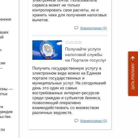
электронной почты. Пользователь
сервиса может не только
контролировать свои расчеты, но и
хранить чеки для получения налоговых
венное
вычетов.
Комментарии (0)
наших
ей
13.03.2025
Получайте услуги
т
налоговой службы
на Портале госyслуг
сии
 —
Получить государственную услугу в
электронном виде можно на Едином
портале государственных и
муниципальных услуг. На сегодняшний
день это один из самых
гионы —
востребованных интернет-ресурсов
етье
среди граждан и субъектов бизнеса,
позволяющий оперативно
ти
взаимодействовать со множеством
едведев
различных ведомств.
ьстве.
Комментарии (0)
 по