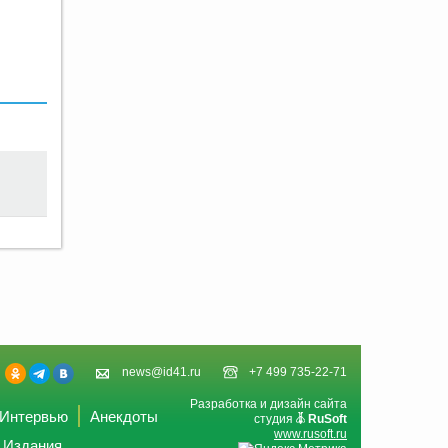
news@id41.ru
+7 499 735-22-71
Разработка и дизайн сайта
Интервью
Анекдоты
студия
RuSoft
www.rusoft.ru
Издания