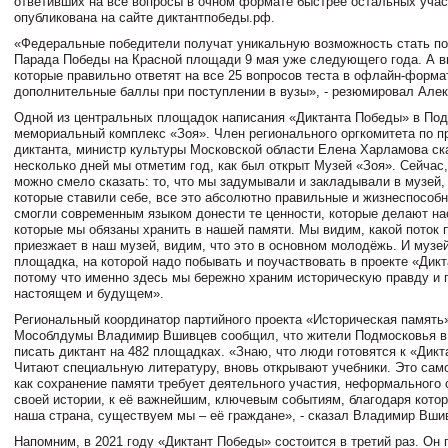
ответивших на все вопросы в очном формате быстрее остальных учас
опубликована на сайте диктантпобеды.рф.
«Федеральные победители получат уникальную возможность стать п
Парада Победы на Красной площади 9 мая уже следующего года. А в
которые правильно ответят на все 25 вопросов теста в офлайн-форма
дополнительные баллы при поступлении в вузы», - резюмировал Але
Одной из центральных площадок написания «Диктанта Победы» в Под
мемориальный комплекс «Зоя». Член регионального оргкомитета по 
диктанта, министр культуры Московской области Елена Харламова ск
несколько дней мы отметим год, как был открыт Музей «Зоя». Сейчас,
можно смело сказать: то, что мы задумывали и закладывали в музей, 
которые ставили себе, все это абсолютно правильные и жизнеспособ
смогли современным языком донести те ценности, которые делают на
которые мы обязаны хранить в нашей памяти. Мы видим, какой поток 
приезжает в наш музей, видим, что это в основном молодёжь. И музе
площадка, на которой надо побывать и поучаствовать в проекте «Дик
потому что именно здесь мы бережно храним историческую правду и 
настоящем и будущем».
Региональный координатор партийного проекта «Историческая память»
Мособлдумы Владимир Вшивцев сообщил, что жители Подмосковья в 
писать диктант на 482 площадках. «Знаю, что люди готовятся к «Дик
Читают специальную литературу, вновь открывают учебники. Это само
как сохранение памяти требует деятельного участия, неформального 
своей истории, к её важнейшим, ключевым событиям, благодаря кото
наша страна, существуем мы – её граждане», - сказал Владимир Вши
Напомним, в 2021 году «Диктант Победы» состоится в третий раз. Он 