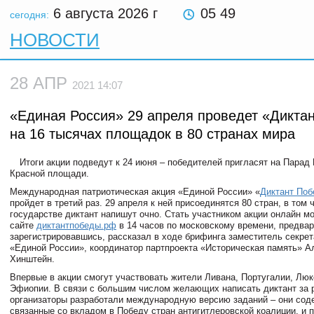
6 августа 2026
г
05 49
сегодня:
НОВОСТИ
28 АПР
2021 14:07
«Единая Россия» 29 апреля проведет «Дикта
на 16 тысячах площадок в 80 странах мира
Итоги акции подведут к 24 июня – победителей пригласят на Парад
Красной площади.
Международная патриотическая акция «Единой России» «
Диктант По
пройдет в третий раз. 29 апреля к ней присоединятся 80 стран, в том 
государстве диктант напишут очно. Стать участником акции онлайн м
сайте
диктантпобеды.рф
в 14 часов по московскому времени, предва
зарегистрировавшись, рассказал в ходе брифинга заместитель секрет
«Единой России», координатор партпроекта «Историческая память» А
Хинштейн.
Впервые в акции смогут участвовать жители Ливана, Португалии, Люк
Эфиопии. В связи с большим числом желающих написать диктант за
организаторы разработали международную версию заданий – они сод
связанные со вкладом в Победу стран антигитлеровской коалиции, и 