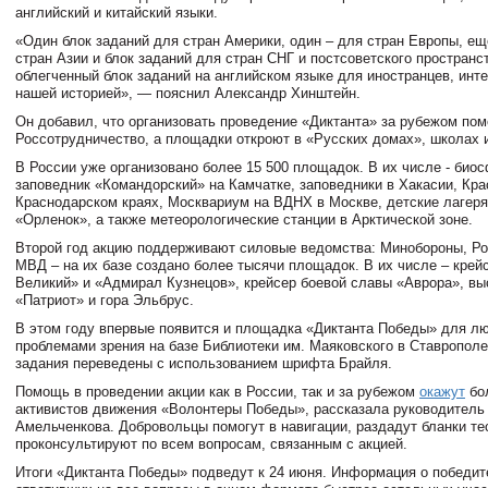
английский и китайский языки.
«Один блок заданий для стран Америки, один – для стран Европы, ещ
стран Азии и блок заданий для стран СНГ и постсоветского пространс
облегченный блок заданий на английском языке для иностранцев, ин
нашей историей», — пояснил Александр Хинштейн.
Он добавил, что организовать проведение «Диктанта» за рубежом пом
Россотрудничество, а площадки откроют в «Русских домах», школах и
В России уже организовано более 15 500 площадок. В их числе - био
заповедник «Командорский» на Камчатке, заповедники в Хакасии, Кра
Краснодарском краях, Москвариум на ВДНХ в Москве, детские лагеря
«Орленок», а также метеорологические станции в Арктической зоне.
Второй год акцию поддерживают силовые ведомства: Минобороны, Ро
МВД – на их базе создано более тысячи площадок. В их числе – крей
Великий» и «Адмирал Кузнецов», крейсер боевой славы «Аврора», вы
«Патриот» и гора Эльбрус.
В этом году впервые появится и площадка «Диктанта Победы» для л
проблемами зрения на базе Библиотеки им. Маяковского в Ставрополе
задания переведены с использованием шрифта Брайля.
Помощь в проведении акции как в России, так и за рубежом
окажут
бол
активистов движения «Волонтеры Победы», рассказала руководитель
Амельченкова. Добровольцы помогут в навигации, раздадут бланки тес
проконсультируют по всем вопросам, связанным с акцией.
Итоги «Диктанта Победы» подведут к 24 июня. Информация о победит