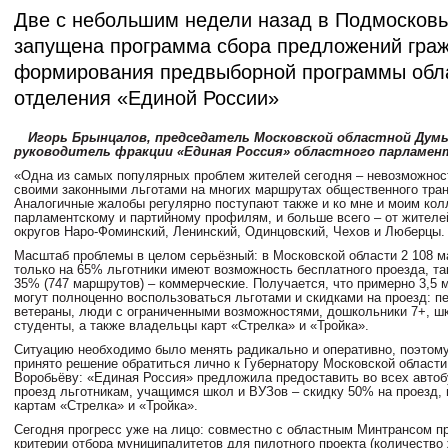
Две с небольшим недели назад в Подмосков
запущена программа сбора предложений гра
формирования предвыборной программы обл
отделения «Единой России»
Игорь Брынцалов, председатель Московской областной Дум
руководитель фракции «Единая Россия» областного парламен
«Одна из самых популярных проблем жителей сегодня – невозможнос
своими законными льготами на многих маршрутах общественного тран
Аналогичные жалобы регулярно поступают также и ко мне и моим кол
парламентскому и партийному профилям, и больше всего – от жителе
округов Наро-Фоминский, Ленинский, Одинцовский, Чехов и Люберцы.
Масштаб проблемы в целом серьёзный: в Московской области 2 108 м
только на 65% льготники имеют возможность бесплатного проезда, та
35% (747 маршрутов) – коммерческие. Получается, что примерно 3,5 м
могут полноценно воспользоваться льготами и скидками на проезд: п
ветераны, люди с ограниченными возможностями, дошкольники 7+, ш
студенты, а также владельцы карт «Стрелка» и «Тройка».
Ситуацию необходимо было менять радикально и оперативно, поэтом
принято решение обратиться лично к Губернатору Московской област
Воробьёву: «Единая Россия» предложила предоставить во всех авто
проезд льготникам, учащимся школ и ВУЗов – скидку 50% на проезд, 
картам «Стрелка» и «Тройка».
Сегодня прогресс уже на лицо: совместно с областным Минтрансом п
критерии отбора муниципалитетов для пилотного проекта (количество