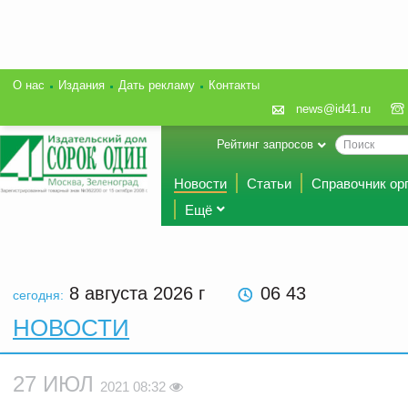
О нас
Издания
Дать рекламу
Контакты
news@id41.ru
Рейтинг запросов
Новости
Статьи
Справочник ор
Ещё
8 августа 2026
г
06 43
сегодня:
НОВОСТИ
27 ИЮЛ
2021 08:32