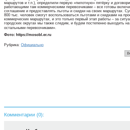
маршрутов и т.п.), определили первую «пилотную» пятёрку и договор
работающими там коммерческими перевозчиками – все готовы включи
соглашение и предоставлять льготы и скидки на своих маршрутах. С
800 тыс. человек смогут воспользоваться льготами и скидками на про
коммерческих маршрутах, и это только первый этап работы – за ситуа
городских округах мы также следим, и будем постепенно выходить на
остальными перевозчиками».
Фото: https://mosobl.er.ru
Рубрика:
Официально
В
Комментарии (
0
):