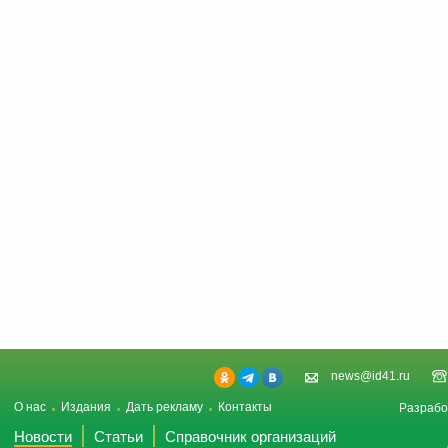
news@id41.ru
О нас
Издания
Дать рекламу
Контакты
Разрабо
Новости
Статьи
Справочник организаций