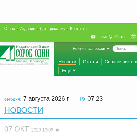
О нас
Издания
Дать рекламу
Контакты
news@id41.ru
Рейтинг запросов
Новости
Статьи
Справочник ор
Ещё
7 августа 2026
г
07 23
сегодня:
НОВОСТИ
07 ОКТ
2020 10:09