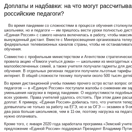
Доплаты и надбавки: на что могут рассчитыва
российские педагоги?
Во время пандемии со сложностями в процессе обучения столкнули
школьники, но и педагоги — им пришлось вести уроки полностью дист
«Единая Россия» с самого начала включилась в работу, чтобы макси
вынужденный дистант. Вместе с Минпросвещения организовала телеу
федеральных телевизионных каналов страны, чтобы не останавливат
обучения.
Совместно с профильным министерством и Агентством стратегически
провела акцию «Помоги учиться дома» — школьники из многодетных 
малообеспеченных семей, а также учителя получали гаджеты для ди
обучения. В отдельных регионах педагоги получили льготные тарифы
интернет. В общей сложности технику получили около 500 тысяч дете
Во время дистанционной учебы помимо прочего остро встал вопрос о
педагогов — в «Единую Россию» поступали жалобы о снижении им зар
уменьшения нагрузки в период пандемии. О недопустимости подобных
всех уровнях. Права учителей удалось отстоять. При этом даже расш
доплат. К примеру, «Единая Россия» добилась того, что учителя тепе
допвыплаты не только за работу на ЕГЭ, но и за ОГЭ — экзамен в 9-о
два раза больше школьников, чем в 11-ом, поэтому нагрузка на педаго
нужно оплачивать.
Кроме того, с января 2020 года заработала программа «Земский учит
предложение «Единой России» поддержал Президент Владимир Путин