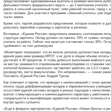
предусматривает единовременные выплаты в размере миллиона рубле
Дальневосточного федерального округа — до 2 миллионов учителю,
работу в сельский населенный пункт, либо рабочий поселок, город с 
тысяч человек. Для участия в программе «Земский учитель» уже пода
тысяч заявок.
Кроме того, партия разработала предложения, которые позволят в да
допускать перегибов и разницы в зарплатах в регионах.
Во-первых, «Единая Россия» предложила изменить соотношение окла
структуре зарплаты. Оклад должен составлять 70% от суммы, котору
учитель за работу. Сейчас она зачастую составляет только 30%. Ост
«добивают» за счет допнагрузки.
«Мониторинг показывает, что во многих регионах должностные оклады
врачей даже ниже размера МРОТ, а их доля в общем объеме оплаты т
достигает и 30 процентов. А чтобы добиться выполнения майского ука
на местах занимаются откровенными манипуляциями со ставками часо
учителей буквально «насильно» заставляют работать на 1,5-2 ставки,
руководство, вести факультативы. Это неприемлемо», — сказал ране
Генсовета «Единой России» Андрей Турчак.
Как отмечают в партии, это приводит к необоснованной с точки зрения
оплаты труда дифференциации окладов в образовательных учреждени
отсутствия единой системы окладов и разных подходов к начислению
выплат стимулирующего и компенсационного характера у работников 
специальности и квалификации заработная плата может отличаться в
внутри одного субъекта.
«Ещё в феврале партпроектом «Единой России» «Новая Школа» в рег