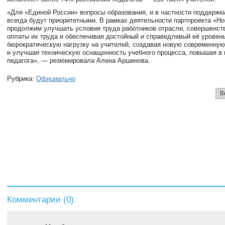
«Для «Единой России» вопросы образования, и в частности поддержк
всегда будут приоритетными. В рамках деятельности партпроекта «Н
продолжим улучшать условия труда работников отрасли, совершенст
оплаты их труда и обеспечивая достойный и справедливый её уровен
бюрократическую нагрузку на учителей, создавая новую современну
и улучшая техническую оснащенность учебного процесса, повышая в 
педагога», — резюмировала Алена Аршинова.
Рубрика:
Официально
В
Комментарии (
0
):