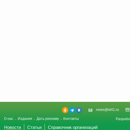
news@id41.ru
О нас
Издания
Дать рекламу
Контакты
Разрабо
Новости
Статьи
Справочник организаций