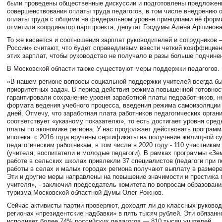
были проведены общественные дискуссии и подготовлены предложен
совершенствования оплаты труда педагогов, в том числе внедрению 
оплаты труда с общими на федеральном уровне принципами её форм
отметила координатор партпроекта, депутат Госдумы Алена Аршинова
То же касается и соотношения зарплат руководителей и сотрудников
России» считают, что будет справедливым ввести четкий коэффицие
этих зарплат, чтобы руководство не получало в разы больше подчине
В Московской области также существуют меры поддержки педагогов.
«В нашем регионе вопросы социальной поддержки учителей всегда бы
приоритетных задач. В период действия режима повышенной готовно
гарантировали сохранение уровня заработной платы педработников, н
формата ведения учебного процесса, введения режима самоизоляции
дней. Отмечу, что заработная плата работников педагогических орган
соответствует «указному показателю», то есть достигает уровня сред
платы по экономике региона. У нас продолжает действовать програм
ипотека: с 2016 года вручены сертификаты на получение жилищной с
педагогическим работникам, в том числе в 2020 году - 110 участника
(учителя, воспитатели и молодые педагоги). В рамках программы «Зе
работе в сельских школах привлекли 37 специалистов (педагоги при 
работы в селах и малых городах региона получают выплату в размере 
Эти и другие меры направлены на повышение значимости и престижа
учителя», - заключил председатель комитета по вопросам образовани
туризма Московской областной Думы Олег Рожнов.
Сейчас активисты партии проверяют, доходят ли до классных руковод
регионах «президентские надбавки» в пять тысяч рублей. Эти обязанн
исполняет более 74% российских педагогов — 810 тысяч учителей.