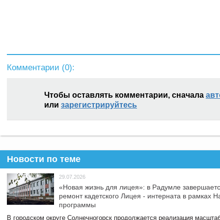
Комментарии (
0
):
Чтобы оставлять комментарии, сначала
авт
или
зарегистрируйтесь
Новости по теме
29.07.2026
«Новая жизнь для лицея»: в Радумле завершает
ремонт кадетского Лицея - интерната в рамках 
программы
В городском округе Солнечногорск продолжается реализация масштаб