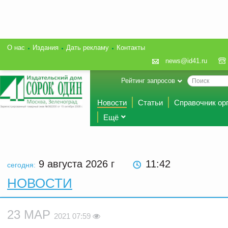
О нас
Издания
Дать рекламу
Контакты
news@id41.ru
Рейтинг запросов
Новости
Статьи
Справочник ор
Ещё
9 августа 2026
г
11:42
сегодня:
НОВОСТИ
23 МАР
2021 07:59