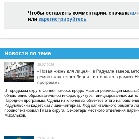
Чтобы оставлять комментарии, сначала
авт
или
зарегистрируйтесь
Новости по теме
29.07.2026
«Новая жизнь для лицея»: в Радумле завершает
ремонт кадетского Лицея - интерната в рамках 
программы
В городском округе Солнечногорск продолжается реализация масштаб
обновлению образовательной инфраструктуры, инициированных жите
Народной программы. Одним из ключевых объектов этого направлени
Радумльский кадетский лицей-интернат. Ход капитального ремонта л
проинспектировал Глава округа, Секретарь местного отделения парти
Михальков.
29.07.2026