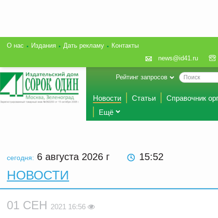
О нас
Издания
Дать рекламу
Контакты
news@id41.ru
Рейтинг запросов
Новости
Статьи
Справочник ор
Ещё
6 августа 2026
г
15:52
сегодня:
НОВОСТИ
01 СЕН
2021 16:56