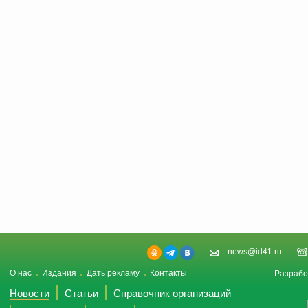
news@id41.ru
О нас
Издания
Дать рекламу
Контакты
Разрабо
Новости
Статьи
Справочник организаций