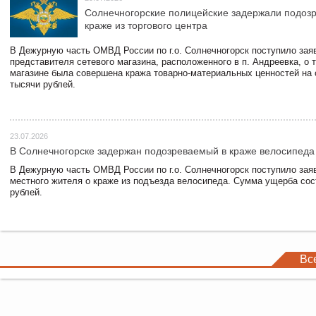
Солнечногорские полицейские задержали подоз
краже из торгового центра
В Дежурную часть ОМВД России по г.о. Солнечногорск поступило зая
представителя сетевого магазина, расположенного в п. Андреевка, о т
магазине была совершена кража товарно-материальных ценностей на
тысячи рублей.
23.07.2026
В Солнечногорске задержан подозреваемый в краже велосипеда
В Дежурную часть ОМВД России по г.о. Солнечногорск поступило зая
местного жителя о краже из подъезда велосипеда. Сумма ущерба сос
рублей.
Вс