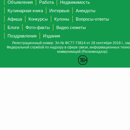
Объявления
Работа
Недвижимость
Кулинарная книга
Интервью
Анекдоты
Афиша
Конкурсы
Купоны
Вопросы-ответы
Блоги
Фото-факты
Видео сюжеты
Поздравления
Издания
Регистрационный номер: Эл № ФС77-73814 от 28 сентября 2018 г., за
Федеральной службой по надзору в сфере связи, информационных техно
коммуникаций (Роскомнадзор).