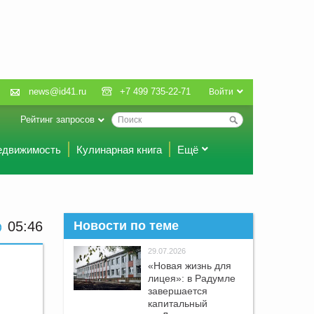
news@id41.ru
+7 499 735-22-71
Войти
Рейтинг запросов
едвижимость
Кулинарная книга
Ещё
05:46
Новости по теме
29.07.2026
«Новая жизнь для
лицея»: в Радумле
завершается
капитальный