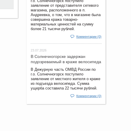
г.о. Солнечногорск поступило
заявление от представителя сетевого
магазина, расположенного в п.
Андреевка, о том, что в магазине была
совершена кража товарно-
материальных ценностей на сумму
более 21 тысячи рублей.
Комментарии (0)
23.07.2026
В Солнечногорске задержан
подозреваемый в краже велосипеда
В Дежурную часть ОМВД России по
г.о. Солнечногорск поступило
заявление от местного жителя о краже
из подъезда велосипеда. Сумма
ущерба составила 22 тысячи рублей.
Комментарии (0)