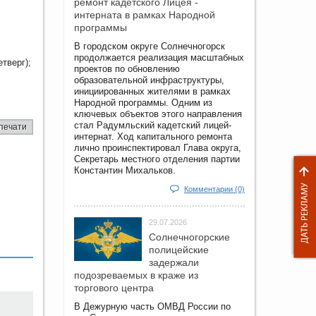
ремонт кадетского Лицея -
интерната в рамках Народной
программы
В городском округе Солнечногорск
продолжается реализация масштабных
етверг);
проектов по обновлению
образовательной инфраструктуры,
инициированных жителями в рамках
Народной программы. Одним из
ключевых объектов этого направления
стал Радумльский кадетский лицей-
печати
интернат. Ход капитального ремонта
лично проинспектировал Глава округа,
Секретарь местного отделения партии
Константин Михальков.
Комментарии (0)
29.07.2026
Солнечногорские
полицейские
задержали
подозреваемых в краже из
торгового центра
В Дежурную часть ОМВД России по