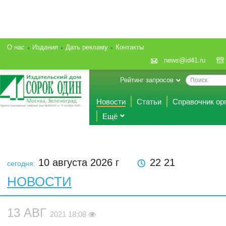
О нас
Издания
Дать рекламу
Контакты
news@id41.ru
Рейтинг запросов
Новости
Статьи
Справочник ор
Ещё
10 августа 2026
г
22 21
сегодня:
НОВОСТИ
13 АВГ
2021 18:08