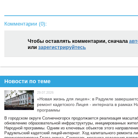
Комментарии (
0
):
Чтобы оставлять комментарии, сначала
авт
или
зарегистрируйтесь
Новости по теме
29.07.2026
«Новая жизнь для лицея»: в Радумле завершает
ремонт кадетского Лицея - интерната в рамках 
программы
В городском округе Солнечногорск продолжается реализация масштаб
обновлению образовательной инфраструктуры, инициированных жите
Народной программы. Одним из ключевых объектов этого направлени
Радумльский кадетский лицей-интернат. Ход капитального ремонта л
проинспектировал Глава округа, Секретарь местного отделения парти