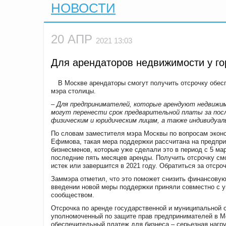
НОВОСТИ
20 АПР
2021 13:03
Для арендаторов недвижимости у го
В
Москве
арендаторы смогут получить отсрочку обес
мэра
столицы
.
–
Для предпринимателей, которые арендуют недвижимо
могут перенести срок предварительной платы за посл
физическим и юридическим лицам, а также индивидуа
По словам зам
естителя
мэра Москвы по вопросам экон
Ефимова,
такая
мера поддержки рассчитана на предпри
бизнесменов, которые уже сделали это в период с 5 мар
последние пять месяцев аренды. Получить отсрочку смо
истек или завершится в 2021 году. Обратиться за отсро
Заммэра
отметил,
что
это
поможет
снизить финансовую 
введении новой меры поддержки приняли совместно с у
сообществом.
О
тсрочка по аренде государственной и муниципальной
уполномоченный по защите прав предпринимателей в Мо
обеспечительный платеж для бизнеса
–
серьезная нагру