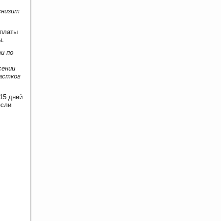
снизит
оплаты
ы.
и по
сении
частков
15 дней
если