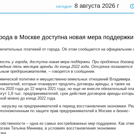
8 августа 2026
г
сегодня:
рода в Москве доступна новая мера поддержки
печительных платежей от города.
Об этом
сообщается на официальном 
сть у города, доступна новая мера поддержки. При продлении договор
едние пять месяцев аренды до конца 2022 года. Отсрочка полагается
льным предпринимателям
, – говорится в сообщении.
омической политики и имущественно-земельных отношений Владимира
нимателей, которые планируют продлить договоры аренды, а также на
та 2020 года до 22 марта 2021 года, но еще не внесли обязательный пл
гут 1,8 тыс. предпринимателей, срок действия договоров аренды котор
чкой можно до конца 2022 года.
нагрузку на предпринимателей в период восстановления экономики. Ре
полномоченным по защите прав предпринимателей в Москве и бизнес-
 собственности
–
одна из самых востребованных мер поддержки. Как отм
скве Татьяна Минеева, в условиях восстановления экономики
зка.