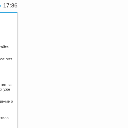
17:36
сайте
ов они
атеж за
ых уже
шение о
етила