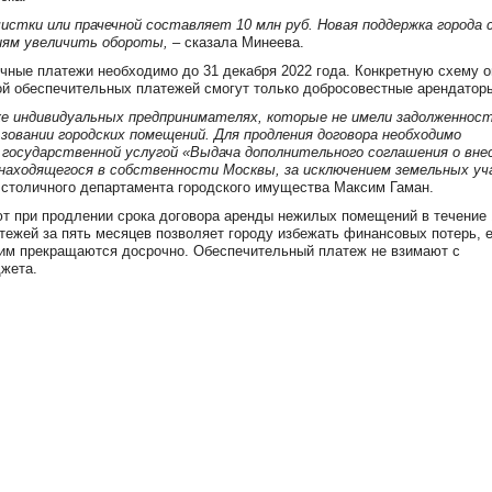
истки или прачечной составляет 10 млн руб. Новая поддержка города 
тиям увеличить обороты,
–
сказала
Минеева.
чные платежи необходимо до 31 декабря 2022 года. Конкретную схему 
ой обеспечительных платежей смогут только добросовестные арендатор
кже индивидуальных предпринимателях, которые не имели задолженност
ьзовании городских помещений. Для продления договора необходимо
государственной услугой «Выдача дополнительного соглашения о вне
 находящегося в собственности Москвы, за исключением земельных у
столичного департамента городского имущества Максим Гаман.
 при продлении срока договора аренды нежилых помещений в течение 
тежей за пять месяцев позволяет городу избежать финансовых потерь, 
ним прекращаются досрочно. Обеспечительный платеж не взимают с
джета.