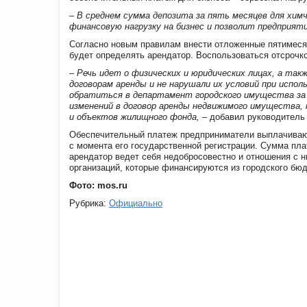
–
В среднем сумма депозита за пять месяцев для химч
финансовую нагрузку на бизнес и позволит предприя
Согласно
новым правилам внести отложенные пятимеся
будет определять арендатор. Воспользоваться отсрочк
–
Речь идет о физических и юридических лицах, а та
договорам аренды и не нарушали их условий при испол
обратиться в департамент городского имущества за 
изменений в договор аренды недвижимого имущества,
и объектов жилищного фонда,
– добавил руководитель 
О
беспечительный платеж предприниматели выплачивают
с момента его государственной регистрации. Сумма пла
арендатор ведет себя недобросовестно и отношения с 
организаций, которые финансируются из городского бю
Фото: mos.ru
Рубрика:
Официально