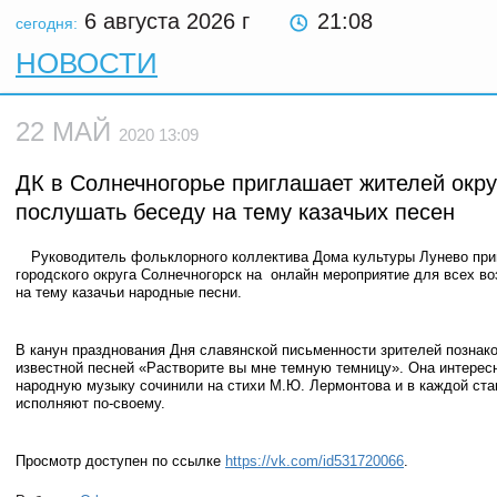
6 августа 2026
г
21:08
сегодня:
НОВОСТИ
22 МАЙ
2020 13:09
ДК в Солнечногорье приглашает жителей окру
послушать беседу на тему казачьих песен
Руководитель фольклорного коллектива Дома культуры Лунево пр
городского округа Солнечногорск на онлайн мероприятие для всех во
на тему казачьи народные песни.
В канун празднования Дня славянской письменности зрителей познако
известной песней «Растворите вы мне темную темницу». Она интересн
народную музыку сочинили на стихи М.Ю. Лермонтова и в каждой ста
исполняют по-своему.
Просмотр доступен по ссылке
https://vk.com/id531720066
.