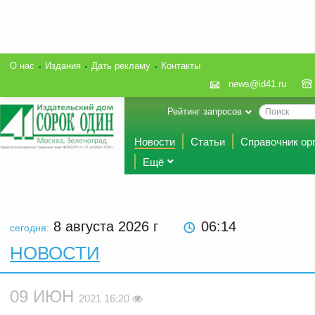
О нас
Издания
Дать рекламу
Контакты
news@id41.ru
Рейтинг запросов
Новости
Статьи
Справочник ор
Ещё
8 августа 2026
г
06:14
сегодня:
НОВОСТИ
09 ИЮН
2021 16:20