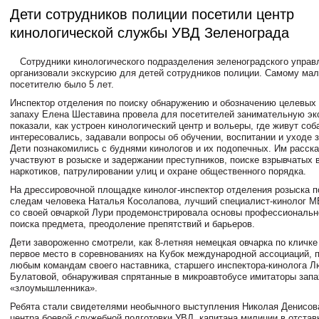
Дети сотрудников полиции посетили центр
кинологической службы УВД Зеленограда
Сотрудники кинологического подразделения зеленоградского управ
организовали экскурсию для детей сотрудников полиции. Самому ма
посетителю было 5 лет.
Инспектор отделения по поиску обнаружению и обозначению целевых 
запаху Елена Шеставина провела для посетителей занимательную эк
показали, как устроен кинологический центр и вольеры, где живут соб
интересовались, задавали вопросы об обучении, воспитании и уходе 
Дети познакомились с буднями кинологов и их подопечных. Им расска
участвуют в розыске и задержании преступников, поиске взрывчатых 
наркотиков, патрулировании улиц и охране общественного порядка.
На дрессировочной площадке кинолог-инспектор отделения розыска 
следам человека Наталья Косолапова, лучший специалист-кинолог МВ
со своей овчаркой Лури продемонстрировала основы профессиональн
поиска предмета, преодоление препятствий и барьеров.
Дети завороженно смотрели, как 8-летняя немецкая овчарка по кличк
первое место в соревнованиях на Кубок международной ассоциаций, 
любым командам своего наставника, старшего инспектора-кинолога 
Булатовой, обнаруживая спрятанные в микроавтобусе имитаторы запа
«злоумышленника».
Ребята стали свидетелями необычного выступления Николая Денисова
центра боевой служебной подготовки УВД, капитана милиции в отстав