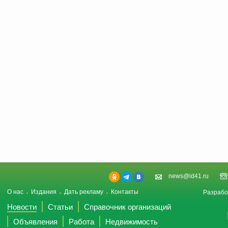
news@id41.ru
О нас
Издания
Дать рекламу
Контакты
Разрабо
Новости
Статьи
Справочник организаций
Объявления
Работа
Недвижимость