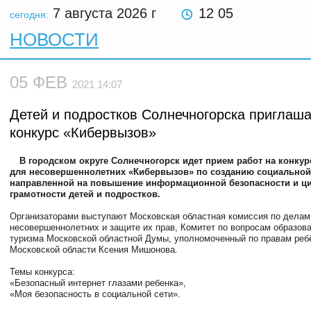
7 августа 2026
г
12 05
сегодня:
НОВОСТИ
05 ФЕВ
2021 14:07
Детей и подростков Солнечногорска приглаш
конкурс «Кибервызов»
В городском округе Солнечногорск идет прием работ на конкур
для несовершеннолетних «Кибервызов» по созданию социальной
направленной на повышение информационной безопасности и ц
грамотности детей и подростков.
Организаторами выступают Московская областная комиссия по делам
несовершеннолетних и защите их прав, Комитет по вопросам образова
туризма Московской областной Думы, уполномоченный по правам реб
Московской области Ксения Мишонова.
⠀⠀
Темы конкурса:⠀
«Безопасный интернет глазами ребенка», ⠀⠀⠀⠀⠀
«Моя безопасность в социальной сети».⠀
⠀