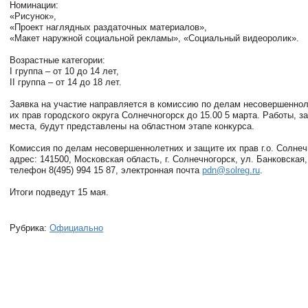
Номинации:⠀
«Рисунок», ⠀
«Проект наглядных раздаточных материалов»,⠀
«Макет наружной социальной рекламы», «Социальный видеоролик».
⠀
Возрастные категории:⠀
I группа – от 10 до 14 лет,⠀
II группа – от 14 до 18 лет.⠀
⠀⠀
Заявка на участие направляется в комиссию по делам несовершеннол
их прав городского округа Солнечногорск до 15.00 5 марта. Работы, з
места, будут представлены на областном этапе конкурса.
Комиссия по делам несовершеннолетних и защите их прав г.о. Солнеч
адрес: 141500, Московская область, г. Солнечногорск, ул. Банковская, 
телефон 8(495) 994 15 87, электронная почта
pdn@solreg.ru
.
Итоги подведут 15 мая.
Рубрика:
Официально