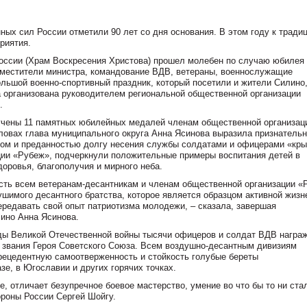
ых сил России отметили 90 лет со дня основания. В этом году к тради
риятия.
России (Храм Воскресения Христова) прошел молебен по случаю юбилея
аместители министра, командование ВДВ, ветераны, военнослужащие
льшой военно-спортивный праздник, который посетили и жители Силино
 организована руководителем региональной общественной организации
.
учены 11 памятных юбилейных медалей членам общественной организац
ловах глава муниципального округа Анна Ясинова выразила признательн
ом и преданностью долгу несения службы солдатами и офицерами «кр
ации «Рубеж», подчеркнули положительные примеры воспитания детей в
оровья, благополучия и мирного неба.
ость всем ветеранам-десантникам и членам общественной организации «
ушимого десантного братства, которое является образцом активной жизн
передавать свой опыт патриотизма молодежи, – сказала, завершая
лино Анна Ясинова.
оды Великой Отечественной войны тысячи офицеров и солдат ВДВ награ
 звания Героя Советского Союза. Всем воздушно-десантным дивизиям
рецедентную самоотверженность и стойкость голубые береты
е, в Югославии и других горячих точках.
, отличает безупречное боевое мастерство, умение во что бы то ни ста
ороны России Сергей Шойгу.