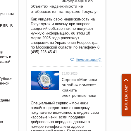
информация об
объектах недвижимости не
отображается на портале Госуслуг
ционным
Как увидеть свою недвижимость на
Госуслугах и почему при запросе
 ВДВ. В
сведений собственник не получает
нужную информацию, об этом 18
,
марта 2025 года расскажут
специалисты Управления Росреестра
по Московской области по телефону 8
(495) 223-45-41.
ии
ость и
Комментарии (0)
ылатой
13.03.2025
Рубеж»
Сервис «Мои чеки
енной
онлайн» поможет
хранить
электронные чеки
ждены
Специальный сервис «Мои чеки
онлайн» предоставляет каждому
покупателю возможность видеть свои
кассовые чеки, если продавцу
ло
добровольно переданы данные о
номере телефона или адресе