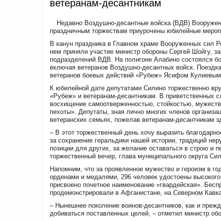
ветеранам-десантникам
Недавно Воздушно-десантные войска (ВДВ) Вооруженн
праздничным торжествам приурочены юбилейные мероп
В канун праздника в Главном храме Вооруженных сил 
нем приняли участие министр обороны Сергей Шойгу, з
подразделений ВДВ. На полигоне Алабино состоялся бо
включая ветеранов Воздушно-десантных войск. Поездка
ветеранов боевых действий «Рубеж» Ясифом Кулиевым
К юбилейной дате депутатами Силино торжественно вр
«Рубеж» и ветеранам-десантникам. В приветственных с
восхищение самоотверженностью, стойкостью, мужеств
пехоты». Депутаты, зная лично многих членов организ
ветеранских семьях, пожелав ветеранам-десантникам зд
– В этот торжественный день хочу выразить благодарн
за сохранение геральдики нашей истории, традиций нер
позиции для других, за желание оставаться в строю и 
торжественный вечер, глава муниципального округа Си
Напомним, что за проявленное мужество и героизм в г
орденами и медалями, 296 человек удостоены высокого
присвоено почетное наименование «гвардейская». Бесп
продемонстрировали в Афганистане, на Северном Кавказ
– Нынешнее поколение воинов-десантников, как и прежде
добиваться поставленных целей, – отметил министр об