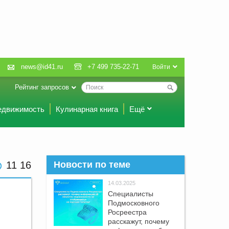
news@id41.ru
+7 499 735-22-71
Войти
Рейтинг запросов
едвижимость
Кулинарная книга
Ещё
11 16
Новости по теме
14.03.2025
Специалисты
Подмосковного
Росреестра
расскажут, почему