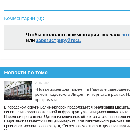
Комментарии (
0
):
Чтобы оставлять комментарии, сначала
авт
или
зарегистрируйтесь
Новости по теме
29.07.2026
«Новая жизнь для лицея»: в Радумле завершает
ремонт кадетского Лицея - интерната в рамках 
программы
В городском округе Солнечногорск продолжается реализация масштаб
обновлению образовательной инфраструктуры, инициированных жите
Народной программы. Одним из ключевых объектов этого направлени
Радумльский кадетский лицей-интернат. Ход капитального ремонта л
проинспектировал Глава округа, Секретарь местного отделения парти