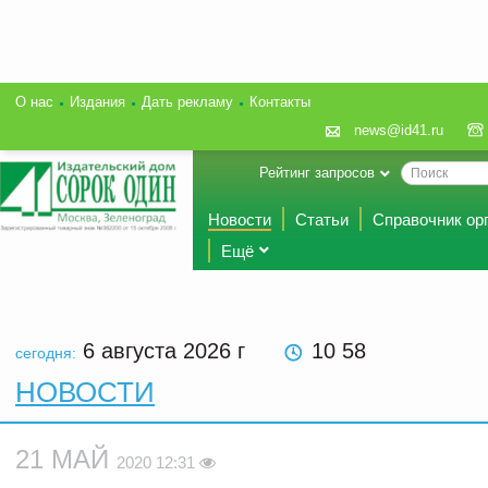
О нас
Издания
Дать рекламу
Контакты
news@id41.ru
Рейтинг запросов
Новости
Статьи
Справочник ор
Ещё
6 августа 2026
г
10 58
сегодня:
НОВОСТИ
21 МАЙ
2020 12:31