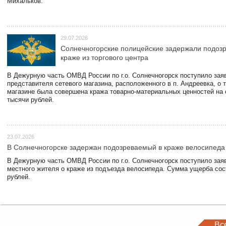
Михальков.
29.07.2026
Солнечногорские полицейские задержали подоз
краже из торгового центра
В Дежурную часть ОМВД России по г.о. Солнечногорск поступило зая
представителя сетевого магазина, расположенного в п. Андреевка, о т
магазине была совершена кража товарно-материальных ценностей на
тысячи рублей.
23.07.2026
В Солнечногорске задержан подозреваемый в краже велосипеда
В Дежурную часть ОМВД России по г.о. Солнечногорск поступило зая
местного жителя о краже из подъезда велосипеда. Сумма ущерба сос
рублей.
Вс