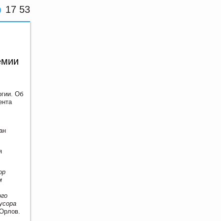
17 53
емии
гии. Об
ента
ан
я
ор
м
ого
усора
Орлов.