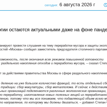
6 августа 2026
г
сегодня:
огии остаются актуальными даже на фоне панд
нируют провести слушания на тему переработки мусора и защиты эколо
востей «Москва» сообщил заместитель председателя столичного парлам
возможность, после окончания всех режимов повышенной готовности
 раздельного накопления отходов и переработки мусора,
– сказал Степ
т за действиями правительства Москвы в сфере раздельного накоплени
го делению на уже большое количество фракций, то есть отдельный сб
 традиции: сбор макулатуры, сбор металлолома. И сейчас к действия
ных организаций подключаются различные экологические организации,
о переработку, изготовление новых полезных вещей из переработанн
влению, потому что мы все понимаем, что подавляющий объем всего м
то направление, по которому мы должны двигаться,
– добавил Степан 