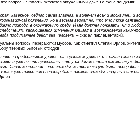
 что вопросы экологии остаются актуальными даже на фоне пандемии
ая, наверное, сейчас самая главная, и волнует всех и москвичей, и в
коронавируса) появлении, но и весьма вероятно, что это тоже связано
 дикую природу, в окружающую среду. И мы должны понимать, что люб
ледствиям, касающимися изменения климата, возникновения каких-т
сегда продуманные действия человека,
– сказал парламентарий.
туальны вопросы переработки мусора. Как отметил Степан Орлов, жител
бору твердых бытовых отходов.
ния на федеральном уровне, на городском уровне, и с начала этого г
осквичи уже начали привыкать, что у их домов стоят как минимум два
ерый. Синий контейнер - это отходы, которые могут быть переработ
ываются уже такие пока неперерабатываемые отходы: пищевые отход
Орлов.