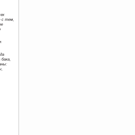
сех
 с тем,
ое
о
и
ода
 бака,
аны:
ы,