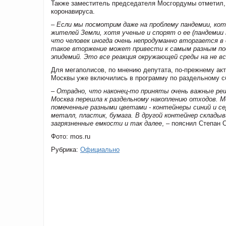
Также заместитель председателя Мосгордумы отметил,
коронавируса.
– Если мы посмотрим даже на проблему пандемии, котор
жителей Земли, хотя ученые и спорят о ее (пандемии 
что человек иногда очень непродуманно вторгается в
такое вторжение может привести к самым разным пос
эпидемий. Это все реакция окружающей среды на не в
Для мегаполисов, по мнению депутата, по-прежнему ак
Москвы уже включились в программу по раздельному с
– Отрадно, что наконец-то приняты очень важные реше
Москва перешла к раздельному накоплению отходов. М
помеченные разными цветами - контейнеры синий и с
металл, пластик, бумага. В другой контейнер склад
загрязненные емкости и так далее
, – пояснил Степан 
Фото: mos.ru
Рубрика:
Официально