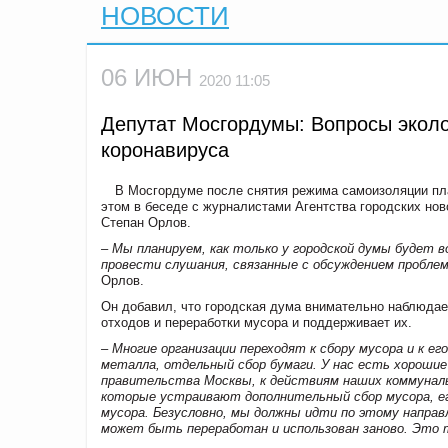
НОВОСТИ
06 ИЮН
2020 11:05
Депутат Мосгордумы: Вопросы экол
коронавируса
В Мосгордуме после снятия режима самоизоляции пла
этом в беседе с журналистами Агентства городских но
Степан Орлов.
– Мы планируем, как только у городской думы будет 
провести слушания, связанные с обсуждением проблем
Орлов.
Он добавил, что городская дума внимательно наблюдае
отходов и переработки мусора и поддерживает их.
– Многие организации переходят к сбору мусора и к е
металла, отдельный сбор бумаги. У нас есть хорошие
правительства Москвы, к действиям наших коммуналь
которые устраивают дополнительный сбор мусора, ег
мусора. Безусловно, мы должны идти по этому напра
может быть переработан и использован заново. Это 