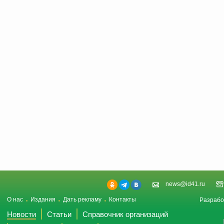
news@id41.ru
О нас
Издания
Дать рекламу
Контакты
Разрабо
Новости
Статьи
Справочник организаций