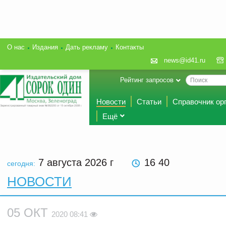
О нас
Издания
Дать рекламу
Контакты
news@id41.ru
Рейтинг запросов
Новости
Статьи
Справочник ор
Ещё
7 августа 2026
г
16 40
сегодня:
НОВОСТИ
05 ОКТ
2020 08:41