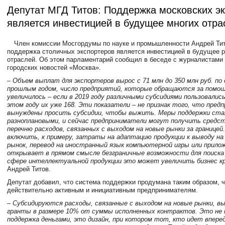
Депутат МГД Титов: Поддержка московских э
является инвестицией в будущее многих отра
Член комиссии Мосгордумы по науке и промышленности Андрей Тито
поддержка столичных экспортеров является инвестицией в будущее р
отраслей. Об этом парламентарий сообщил в беседе с журналистами 
городских новостей «Москва».
– Объем выплат для экспортеров вырос с 71 млн до 350 млн руб. по
прошлым годом, число предприятий, которые обращаются за помо
увеличилось – если в 2019 году различными субсидиями пользовались
этом году их уже 168. Эти показатели – не признак того, что пред
вынуждены просить субсидии, чтобы выжить. Меры поддержки ста
разноплановыми, и сейчас предприниматели могут получить средст
перечню расходов, связанных с выходом на новые рынки за границей.
включить, к примеру, затраты на адаптацию продукции к выводу н
рынок, перевод на иностранный язык компьютерной игры или прило
открывает в прямом смысле безграничные возможности для поиска 
сфере интеллектуальной продукции это может увеличить бизнес к
Андрей Титов.
Депутат добавил, что система поддержки продумана таким образом, 
действительно активным и инициативным предпринимателям.
– Субсидируются расходы, связанные с выходом на новые рынки, 
гранты в размере 10% от суммы исполненных контрактов. Это не
поддержка деньгами, это дизайн, при котором тот, кто идет впере