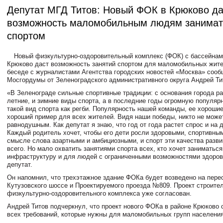
Депутат МГД Титов: Новый ФОК в Крюково да
возможность маломобильным людям занимат
спортом
Новый физкультурно-оздоровительный комплекс (ФОК) с бассейнам
Крюково даст возможность занятий спортом для маломобильных жите
беседе с журналистами Агентства городских новостей «Москва» сооб
Мосгордумы от Зеленоградского административного округа Андрей Ти
«В Зеленограде сильные спортивные традиции: с основания города р
летние, и зимние виды спорта, а в последние годы огромную популяр
такой вид спорта как регби. Популярность нашей команды, ее хорошие
хороший пример для всех жителей. Видя наши победы, никто не може
равнодушным. Как депутат я знаю, что год от года растет спрос и на д
Каждый родитель хочет, чтобы его дети росли здоровыми, спортивны
смысле слова азартными и амбициозными, и спорт эти качества разв
всего. Но мало охватить занятиями спорта всех, кто хочет заниматьс
инфраструктуру и для людей с ограниченными возможностями здоровь
депутат.
Он напомнил, что трехэтажное здание ФОКа будет возведено на пере
Кутузовского шоссе и Проектируемого проезда №809. Проект строите
физкультурно-оздоровительного комплекса уже согласован.
Андрей Титов подчеркнул, что проект нового ФОКа в районе Крюково 
всех требований, которые нужны для маломобильных групп населения