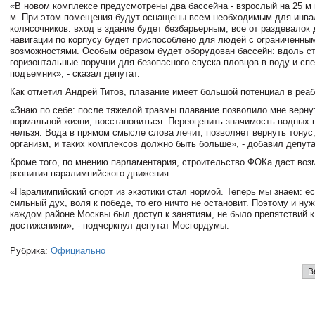
«В новом комплексе предусмотрены два бассейна - взрослый на 25 м 
м. При этом помещения будут оснащены всем необходимым для инва
колясочников: вход в здание будет безбарьерным, все от раздевалок 
навигации по корпусу будет приспособлено для людей с ограниченны
возможностями. Особым образом будет оборудован бассейн: вдоль ст
горизонтальные поручни для безопасного спуска пловцов в воду и сп
подъемник», - сказал депутат.
Как отметил Андрей Титов, плавание имеет большой потенциал в реа
«Знаю по себе: после тяжелой травмы плавание позволило мне верну
нормальной жизни, восстановиться. Переоценить значимость водных 
нельзя. Вода в прямом смысле слова лечит, позволяет вернуть тонус
организм, и таких комплексов должно быть больше», - добавил депута
Кроме того, по мнению парламентария, строительство ФОКа даст воз
развития паралимпийского движения.
«Паралимпийский спорт из экзотики стал нормой. Теперь мы знаем: е
сильный дух, воля к победе, то его ничто не остановит. Поэтому и нуж
каждом районе Москвы был доступ к занятиям, не было препятствий 
достижениям», - подчеркнул депутат Мосгордумы.
Рубрика:
Официально
В