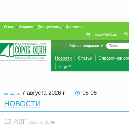
О нас
Издания
Дать рекламу
Контакты
news@id41.ru
Рейтинг запросов
Новости
Статьи
Справочник ор
Ещё
7 августа 2026
г
05 06
сегодня:
НОВОСТИ
13 АВГ
2021 18:20