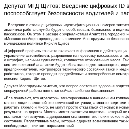
Депутат МГД Щитов: Введение цифровых ID в
поспособствует безопасности водителей и па
Введение в столице цифровых идентификационных номеров таксис
аналитики работы службы будет способствовать безопасности водите
пассажиров. Об этом в беседе с журналистами Агентства городских н
«Москва» сообщил председатель комиссии Мосгордумы по безопаснос
молодежной политике Кирилл Щитов.
«Цифровой профиль таксиста включает информацию о действующих 
управление автомобилем, разрешении на перевозку пассажиров, а т
о штрафах, наличии судимостей, количестве отработанных часов. Так
системе сквозной аналитики будет обязательно для таксопарков, ин
предпринимателей, контролеров технического состояния такси и меди
работников, которые проводят предрейсовые и послерейсовые осмотр
пояснил Кирилл Щитов.
Депутат Мосгордумы отметил, что вопрос состояния здоровья водите
сверхурочной работы является сейчас наиболее болезненным.
«Все понимают, что агрегаторы заинтересованы в наибольшем количе
машин, люди в сложной экономической ситуации, а многие водители 
работать тяжело и много, не могут просто отказаться от новых и новых
результат: на дорогах Москвы может оказаться водитель, который не 
выспался - он измучен, а депривация сна меняет его психическое и ф
состояние. Регулятивные меры, которые сдержат возникновение таких
необходимы», - считает парламентарий.