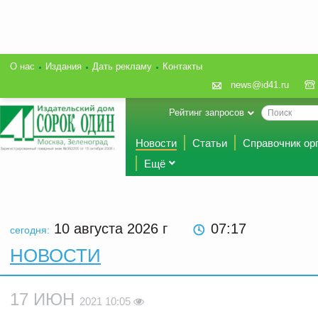
О нас
Издания
Дать рекламу
Контакты
news@id41.ru
Рейтинг запросов
Новости
Статьи
Справочник ор
Ещё
10 августа 2026
г
07:17
сегодня:
НОВОСТИ
17 ИЮН
2021 10:05