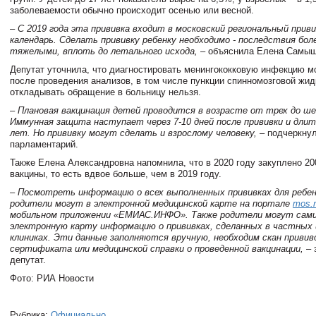
заболеваемости обычно происходит осенью или весной.
– С 2019 года эта прививка входит в московский региональный прив
календарь. Сделать прививку ребенку необходимо - последствия бо
тяжелыми, вплоть до летального исхода,
– объяснила Елена Самы
Депутат уточнила, что диагностировать менингококковую инфекцию м
после проведения анализов, в том числе пункции спинномозговой жид
откладывать обращение в больницу нельзя.
– Плановая вакцинация детей проводится в возрасте от трех до ш
Иммунная защита наступает через 7-10 дней после прививки и длит
лет. Но прививку могут сделать и взрослому человеку,
– подчеркну
парламентарий.
Также Елена Александровна напомнила, что в 2020 году закуплено 20
вакцины, то есть вдвое больше, чем в 2019 году.
– Посмотреть информацию о всех выполненных прививках для ребен
родители могут в электронной медицинской карте на портале
mos.
мобильном приложении «ЕМИАС.ИНФО». Также родители могут сами
электронную карту информацию о прививках, сделанных в частных
клиниках. Эти данные заполняются вручную, необходим скан привив
сертификата или медицинской справки о проведенной вакцинации,
– 
депутат.
Фото: РИА Новости
Рубрика:
Официально