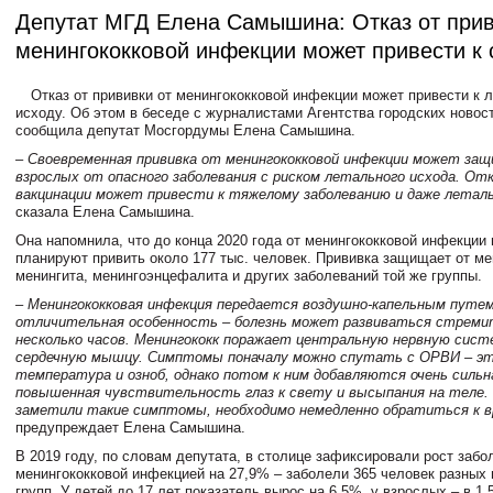
Депутат МГД Елена Самышина: Отказ от прив
менингококковой инфекции может привести к 
Отказ от прививки от менингококковой инфекции может привести к 
исходу. Об этом в беседе с журналистами Агентства городских новос
сообщила депутат Мосгордумы Елена Самышина.
– Своевременная прививка от менингококковой инфекции может за
взрослых от опасного заболевания с риском летального исхода. От
вакцинации может привести к тяжелому заболеванию и даже леталь
сказала Елена Самышина.
Она напомнила, что до конца 2020 года от менингококковой инфекции
планируют привить около 177 тыс. человек. Прививка защищает от ме
менингита, менингоэнцефалита и других заболеваний той же группы.
– Менингококковая инфекция передается воздушно-капельным путем
отличительная особенность – болезнь может развиваться стремит
несколько часов. Менингококк поражает центральную нервную сист
сердечную мышцу. Симптомы поначалу можно спутать с ОРВИ – э
температура и озноб, однако потом к ним добавляются очень сильна
повышенная чувствительность глаз к свету и высыпания на теле.
заметили такие симптомы, необходимо немедленно обратиться к в
предупреждает Елена Самышина.
В 2019 году, по словам депутата, в столице зафиксировали рост заб
менингококковой инфекцией на 27,9% – заболели 365 человек разных
групп. У детей до 17 лет показатель вырос на 6,5%, у взрослых – в 1,