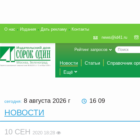
О нас
Издания
Дать рекламу
Контакты
news@id41.ru
Рейтинг запросов
Новости
Статьи
Справочник ор
Ещё
8 августа 2026
г
16:09
сегодня:
НОВОСТИ
10 СЕН
2020 18:28