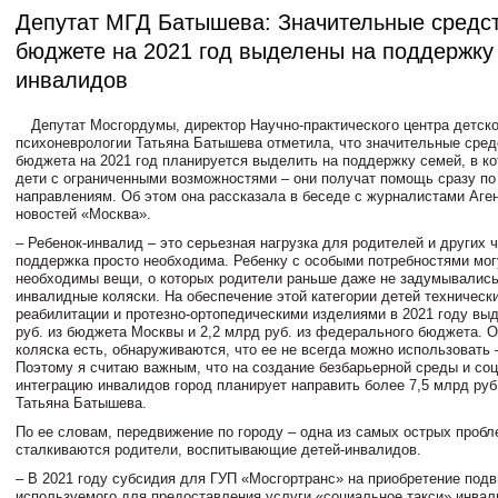
Депутат МГД Батышева: Значительные средст
бюджете на 2021 год выделены на поддержку 
инвалидов
Депутат Мосгордумы, директор Научно-практического центра детск
психоневрологии Татьяна Батышева отметила, что значительные сред
бюджета на 2021 год планируется выделить на поддержку семей, в ко
дети с ограниченными возможностями – они получат помощь сразу по
направлениям. Об этом она рассказала в беседе с журналистами Аген
новостей «Москва».
– Ребенок-инвалид – это серьезная нагрузка для родителей и других 
поддержка просто необходима. Ребенку с особыми потребностями мог
необходимы вещи, о которых родители раньше даже не задумывались
инвалидные коляски. На обеспечение этой категории детей техничес
реабилитации и протезно-ортопедическими изделиями в 2021 году вы
руб. из бюджета Москвы и 2,2 млрд руб. из федерального бюджета. 
коляска есть, обнаруживаются, что ее не всегда можно использовать
Поэтому я считаю важным, что на создание безбарьерной среды и со
интеграцию инвалидов город планирует направить более 7,5 млрд руб.
Татьяна Батышева.
По ее словам, передвижение по городу – одна из самых острых пробл
сталкиваются родители, воспитывающие детей-инвалидов.
– В 2021 году субсидия для ГУП «Мосгортранс» на приобретение подв
используемого для предоставления услуги «социальное такси» инвал