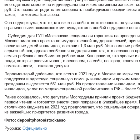
многодетным семьям по индивидуальным и коллективным заявкам, со
руб. Это позволит родителям совершать необходимые поездки вместе
такси, – отметила Батышева.
Она подчеркнула, что те, кто взял на себя ответственность по усыно
ограниченными возможностями, нуждаются в особой поддержке со ст
– Субсидия для ГУП «Московская социальная гарантия» на проведени
Москве пилотного проекта по имущественной поддержке семей, прин
воспитание детей-инвалидов, составит 1,3 млн руб. Усыновление ребе
серьезный шаг, однако особенно я поддерживаю тех, кто осознанно п
семью ребенка с особыми потребностями. Как правило, это зрелые и
люди, которые рассчитывают, в основном, на себя, но город, конечно 
помогать всем, – сказала депутат.
Парламентарий добавила, что всего в 2021 году в Москве на меры со
поддержки и адресную социальную помощь инвалидам и прочим ма
гражданам выделяется 661 млн руб. На предоставление инвалидам, в
инвалидов, услуг по медико-социальной реабилитации в РФ – более 9
Ранее сообщалось, что депутаты Мосгордумы приняли проект бюджет
первом чтении и готовятся внести свои поправки в ближайшее время. 
столичного бюджета на 2021 год предполагает, что социальная сфера
из важнейших приоритетов развития города.
Фото: depositphotos/stockasso
Рубрика:
Официально
В