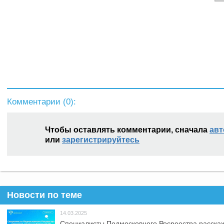
Комментарии (
0
):
Чтобы оставлять комментарии, сначала
авт
или
зарегистрируйтесь
Новости по теме
14.03.2025
Специалисты Подмосковного Росреестра расскаж