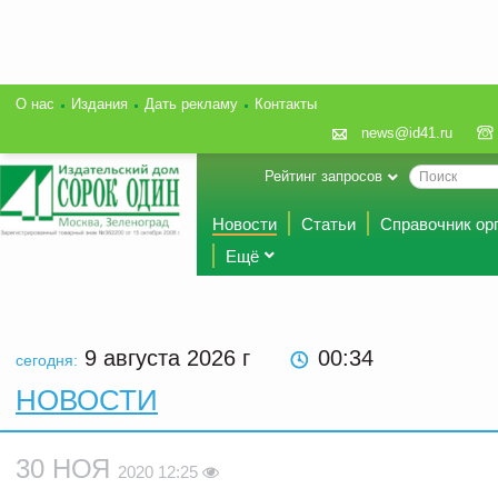
О нас
Издания
Дать рекламу
Контакты
news@id41.ru
Рейтинг запросов
Новости
Статьи
Справочник ор
Ещё
9 августа 2026
г
00:34
сегодня:
НОВОСТИ
30 НОЯ
2020 12:25