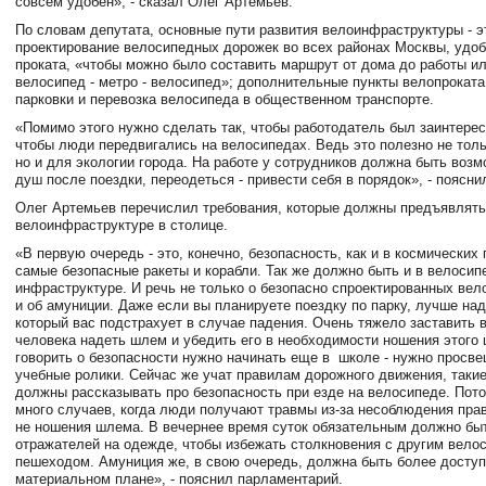
совсем удобен», - сказал Олег Артемьев.
По словам депутата, основные пути развития велоинфраструктуры - э
проектирование велосипедных дорожек во всех районах Москвы, удо
проката, «чтобы можно было составить маршрут от дома до работы ил
велосипед - метро - велосипед»; дополнительные пункты велопроката
парковки и перевозка велосипеда в общественном транспорте.
«Помимо этого нужно сделать так, чтобы работодатель был заинтерес
чтобы люди передвигались на велосипедах. Ведь это полезно не толь
но и для экологии города. На работе у сотрудников должна быть воз
душ после поездки, переодеться - привести себя в порядок», - поясни
Олег Артемьев перечислил требования, которые должны предъявлять
велоинфраструктуре в столице.
«В первую очередь - это, конечно, безопасность, как и в космических 
самые безопасные ракеты и корабли. Так же должно быть и в велосип
инфраструктуре. И речь не только о безопасно спроектированных вел
и об амуниции. Даже если вы планируете поездку по парку, лучше на
который вас подстрахует в случае падения. Очень тяжело заставить 
человека надеть шлем и убедить его в необходимости ношения этого
говорить о безопасности нужно начинать еще в школе - нужно просве
учебные ролики. Сейчас же учат правилам дорожного движения, таки
должны рассказывать про безопасность при езде на велосипеде. Пото
много случаев, когда люди получают травмы из-за несоблюдения пра
не ношения шлема. В вечернее время суток обязательным должно бы
отражателей на одежде, чтобы избежать столкновения с другим вело
пешеходом. Амуниция же, в свою очередь, должна быть более доступ
материальном плане», - пояснил парламентарий.