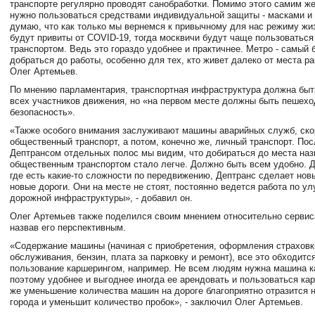
транспорте регулярно проводят санобработки. Помимо этого самим ж
нужно пользоваться средствами индивидуальной защиты - масками и 
думаю, что как только мы вернемся к привычному для нас режиму жиз
будут привиты от COVID-19, тогда москвичи будут чаще пользоватьс
транспортом. Ведь это гораздо удобнее и практичнее. Метро - самый
добраться до работы, особенно для тех, кто живет далеко от места ра
Олег Артемьев.
По мнению парламентария, транспортная инфраструктура должна быт
всех участников движения, но «на первом месте должны быть пешехо
безопасность».
«Также особого внимания заслуживают машины аварийных служб, ск
общественный транспорт, а потом, конечно же, личный транспорт. По
Дептрансом отдельных полос мы видим, что добираться до места наз
общественным транспортом стало легче. Должно быть всем удобно. Д
где есть какие-то сложности по передвижению, Дептранс сделает но
новые дороги. Они на месте не стоят, постоянно ведется работа по у
дорожной инфраструктуры», - добавил он.
Олег Артемьев также поделился своим мнением относительно сервис
назвав его перспективным.
«Содержание машины (начиная с приобретения, оформления страховки
обслуживания, бензин, плата за парковку и ремонт), все это обходитс
пользование каршерингом, например. Не всем людям нужна машина к
поэтому удобнее и выгоднее иногда ее арендовать и пользоваться ка
же уменьшение количества машин на дороге благоприятно отразится н
города и уменьшит количество пробок», - заключил Олег Артемьев.