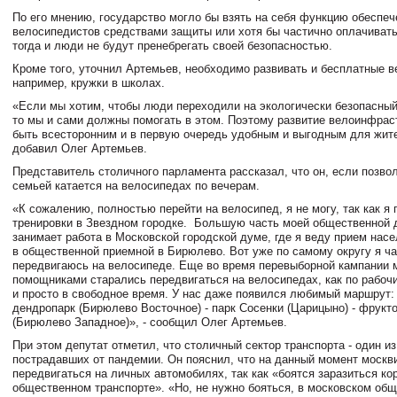
По его мнению, государство могло бы взять на себя функцию обеспеч
велосипедистов средствами защиты или хотя бы частично оплачивать
тогда и люди не будут пренебрегать своей безопасностью.
Кроме того, уточнил Артемьев, необходимо развивать и бесплатные в
например, кружки в школах.
«Если мы хотим, чтобы люди переходили на экологически безопасный
то мы и сами должны помогать в этом. Поэтому развитие велоинфра
быть всесторонним и в первую очередь удобным и выгодным для жите
добавил Олег Артемьев.
Представитель столичного парламента рассказал, что он, если позвол
семьей катается на велосипедах по вечерам.
«К сожалению, полностью перейти на велосипед, я не могу, так как 
тренировки в Звездном городке. Большую часть моей общественной 
занимает работа в Московской городской думе, где я веду прием насе
в общественной приемной в Бирюлево. Вот уже по самому округу я ча
передвигаюсь на велосипеде. Еще во время перевыборной кампании 
помощниками старались передвигаться на велосипедах, как по рабочи
и просто в свободное время. У нас даже появился любимый маршрут
дендропарк (Бирюлево Восточное) - парк Сосенки (Царицыно) - фрукт
(Бирюлево Западное)», - сообщил Олег Артемьев.
При этом депутат отметил, что столичный сектор транспорта - один и
пострадавших от пандемии. Он пояснил, что на данный момент москв
передвигаться на личных автомобилях, так как «боятся заразиться ко
общественном транспорте». «Но, не нужно бояться, в московском об