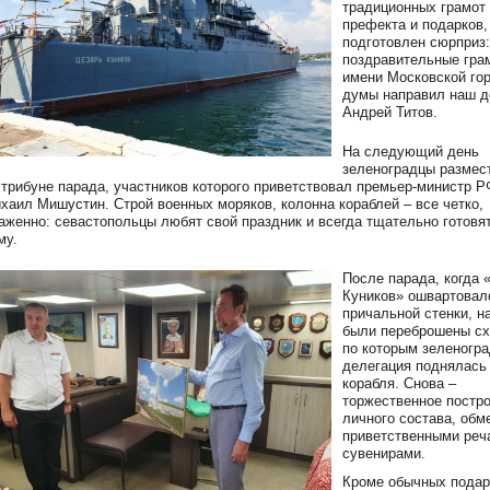
традиционных грамот
префекта и подарков,
подготовлен сюрприз:
поздравительные гра
имени Московской го
думы направил наш д
Андрей Титов.
На следующий день
зеленоградцы размес
 трибуне парада, участников которого приветствовал премьер-министр Р
хаил Мишустин. Строй военных моряков, колонна кораблей – все четко,
аженно: севастопольцы любят свой праздник и всегда тщательно готовят
му.
После парада, когда 
Куников» ошвартовал
причальной стенки, н
были переброшены сх
по которым зеленогр
делегация поднялась 
корабля. Снова –
торжественное постр
личного состава, обм
приветственными реч
сувенирами.
Кроме обычных подар