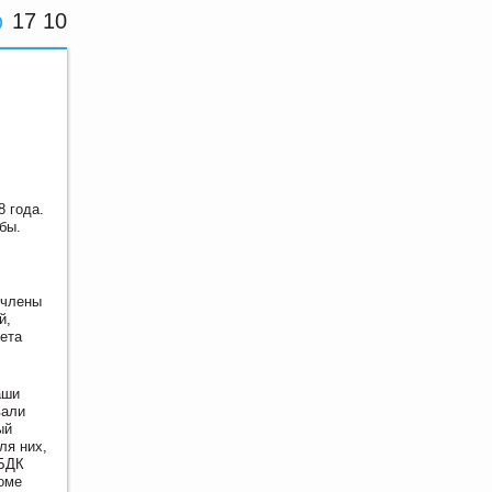
17 10
 года.
бы.
 члены
й,
ета
аши
вали
ый
ля них,
 БДК
оме