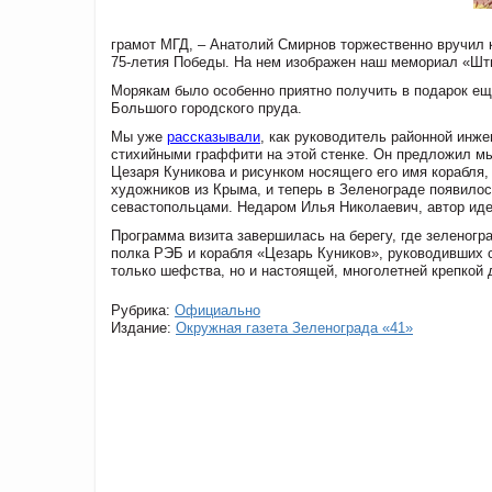
грамот МГД, – Анатолий Смирнов торжественно вручил 
75-летия Победы. На нем изображен наш мемориал «Шты
Морякам было особенно приятно получить в подарок ещ
Большого городского пруда.
Мы уже
рассказывали
, как руководитель районной ин
стихийными граффити на этой стенке. Он предложил мы
Цезаря Куникова и рисунком носящего его имя корабля,
художников из Крыма, и теперь в Зеленограде появилос
севастопольцами. Недаром Илья Николаевич, автор иде
Программа визита завершилась на берегу, где зеленог
полка РЭБ и корабля «Цезарь Куников», руководивших 
только шефства, но и настоящей, многолетней крепкой
Рубрика:
Официально
Издание:
Окружная газета Зеленограда «41»