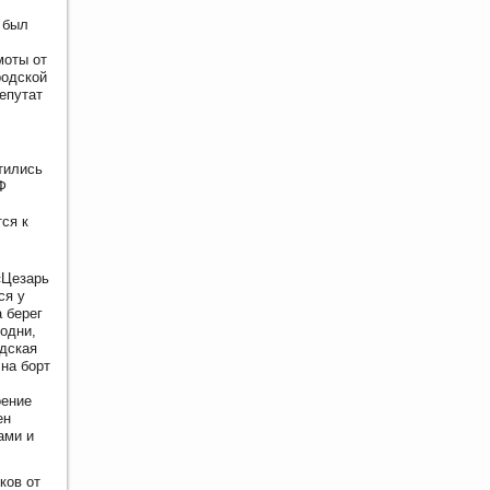
 был
моты от
родской
епутат
тились
Ф
ся к
«Цезарь
ся у
а берег
одни,
адская
на борт
оение
ен
ами и
ков от