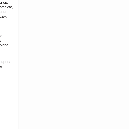
онов,
ефекта,
ание
да».
со
ны
руппа
диров
не