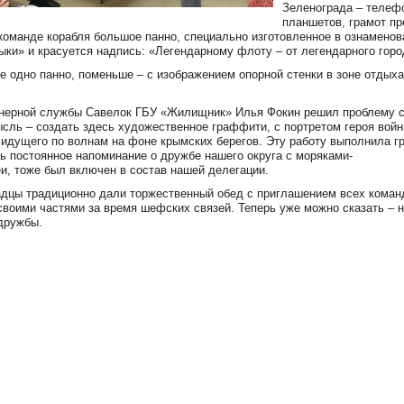
Зеленограда – телеф
планшетов, грамот пр
команде корабля большое панно, специально изготовленное в ознаменов
ки» и красуется надпись: «Легендарному флоту – от легендарного горо
е одно панно, поменьше – с изображением опорной стенки в зоне отдыха
женерной службы Савелок ГБУ «Жилищник» Илья Фокин решил проблему 
сль – создать здесь художественное граффити, с портретом героя вой
 идущего по волнам на фоне крымских берегов. Эту работу выполнила г
ь постоянное напоминание о дружбе нашего округа с моряками-
и, тоже был включен в состав нашей делегации.
радцы традиционно дали торжественный обед с приглашением всех коман
своими частями за время шефских связей. Теперь уже можно сказать – 
 дружбы.