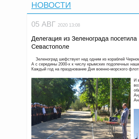
НОВОСТИ
05 АВГ
2020 13:08
Делегация из Зеленограда посетила
Севастополе
Зеленоград шефствует над одним из кораблей Черном
А с середины 2000-х к числу крымских подопечных наше
Каждый год на празднование Дня военно-морского флот
И 
во
об
Ан
Ан