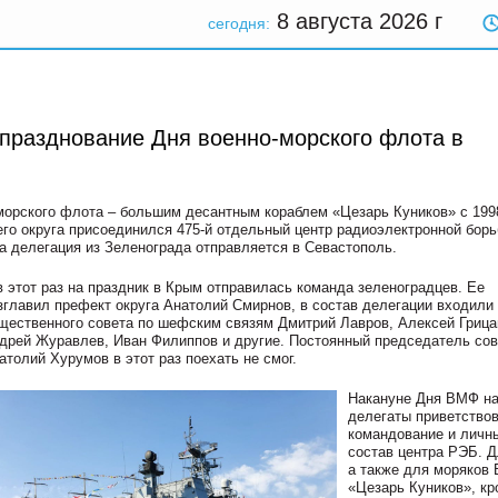
8 августа 2026
г
сегодня:
 празднование Дня военно-морского флота в
орского флота – большим десантным кораблем «Цезарь Куников» с 1998
го округа присоединился 475-й отдельный центр радиоэлектронной борь
а делегация из Зеленограда отправляется в Севастополь.
в этот раз на праздник в Крым отправилась команда зеленоградцев. Ее
зглавил префект округа Анатолий Смирнов, в состав делегации входили
щественного совета по шефским связям Дмитрий Лавров, Алексей Грица
дрей Журавлев, Иван Филиппов и другие. Постоянный председатель сов
атолий Хурумов в этот раз поехать не смог.
Накануне Дня ВМФ н
делегаты приветство
командование и личн
состав центра РЭБ. Д
а также для моряков
«Цезарь Куников», кр