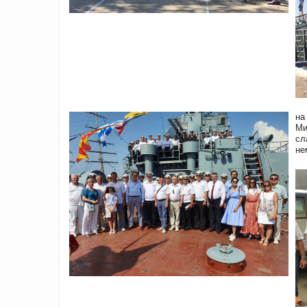
на
Ми
сл
не