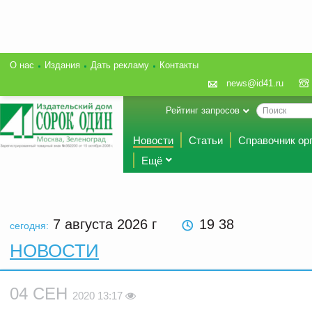
О нас
Издания
Дать рекламу
Контакты
news@id41.ru
Рейтинг запросов
Новости
Статьи
Справочник ор
Ещё
7 августа 2026
г
19 38
сегодня:
НОВОСТИ
04 СЕН
2020 13:17