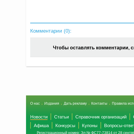
Комментарии (
0
):
Чтобы оставлять комментарии, 
О нас
Издания
Дать рекламу
Контакты
Правила исп
Новости
Статьи
Справочник организаций
Афиша
Конкурсы
Купоны
Вопросы-отве
Регистрационный номер: Эл № ФС77-73814 от 28 сентяб