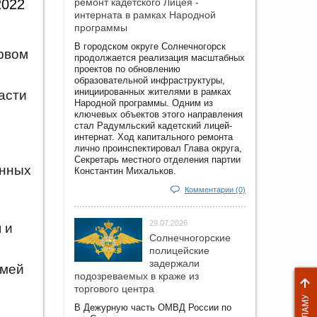
2022
ремонт кадетского Лицея -
интерната в рамках Народной
программы
В городском округе Солнечногорск
рвом
продолжается реализация масштабных
проектов по обновлению
образовательной инфраструктуры,
инициированных жителями в рамках
асти
Народной программы. Одним из
ключевых объектов этого направления
стал Радумльский кадетский лицей-
интернат. Ход капитального ремонта
лично проинспектировал Глава округа,
Секретарь местного отделения партии
енных
Константин Михальков.
Комментарии (0)
29.07.2026
 и
Солнечногорские
полицейские
задержали
емей
подозреваемых в краже из
торгового центра
В Дежурную часть ОМВД России по