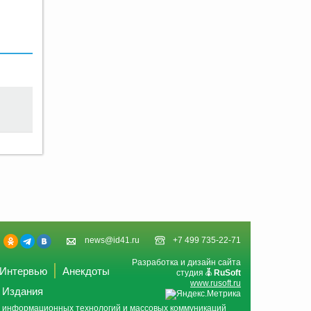
news@id41.ru
+7 499 735-22-71
Разработка и дизайн сайта
Интервью
Анекдоты
студия
RuSoft
www.rusoft.ru
Издания
и, информационных технологий и массовых коммуникаций