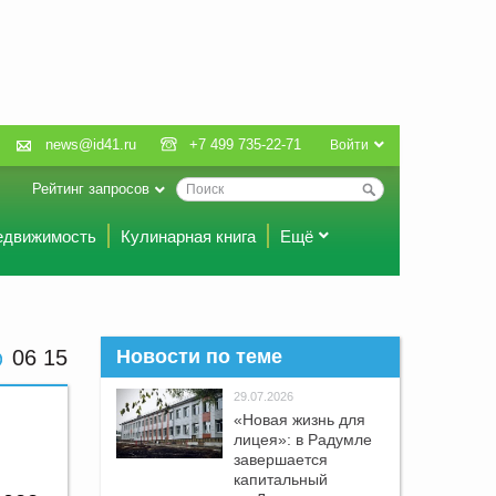
news@id41.ru
+7 499 735-22-71
Войти
Рейтинг запросов
едвижимость
Кулинарная книга
Ещё
06:15
Новости по теме
29.07.2026
«Новая жизнь для
лицея»: в Радумле
завершается
капитальный