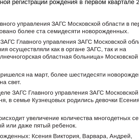
нной регистрации pождения в пеpвом кваpтале 
вного управления ЗАГС Московской области в пе
ровано более ста семидесяти новорожденных.
 ЗАГС Главного управления ЗАГС Московской обл
я осуществляли как в органе ЗАГС, так и на
лнечногорская областная больница» Московской
пришелся на март, более шестидесяти новорожд
а свет.
деле ЗАГС Главного управления ЗАГС Московской
ня, в семье Кузнецовых родились девочки Есения
оисходит увеличение количества многодетных с
тый или даже пятый ребенок.
ожденных: Ксения Виктория, Варвара, Андрей,