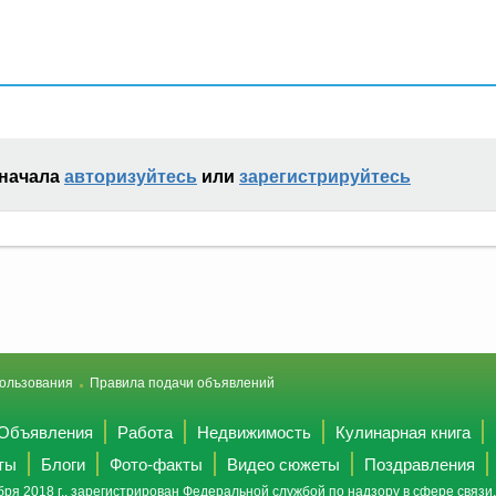
сначала
авторизуйтесь
или
зарегистрируйтесь
ользования
Правила подачи объявлений
Объявления
Работа
Недвижимость
Кулинарная книга
ты
Блоги
Фото-факты
Видео сюжеты
Поздравления
ря 2018 г., зарегистрирован Федеральной службой по надзору в сфере связ